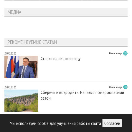
МЕДИА
РЕКОМЕНДУЕМЫЕ СТАТЬИ
27.05.2026
Регион номера
Ставка на лиственницу
27.05.2026
Регион номера
Сберечь и возродить. Начался пожароопасный
сезон
27.05.2026
Регион номера
Стратегически важно. Республика Саха (Якутия)
Мы используем cookie для улучшения работы сайта
Согласен