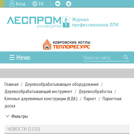
Вход
EN
☰ Меню
ГЛАВНАЯ
РУБРИКИ И ТЕМЫ
Главная
Деревообрабатывающее оборудование
РУБРИКИ ЖУРНАЛА
НОВОСТИ
Деревообрабатывающий инструмент
Деревообработка
ЛЕСНОЕ ХОЗЯЙСТВО
КАЛЕНДАРЬ СОБЫТИЙ
Клееные деревянные конструкции (КДК)
Паркет
Паркетная
ПРОЕКТЫ ЛПИ
доска
ЛЕСОЗАГОТОВКА
НОВОСТИ ЛПК
АНАЛИТИКА
АРХИВ
Фильтры
ЛЕСОПИЛЕНИЕ
НОВОСТИ ЖУРНАЛА
ПРЕДПРИЯТИЯ ЛПК
АРХИВ ЖУРНАЛОВ
О ЖУРНАЛЕ
ДЕРЕВООБРАБОТКА
НОВОСТИ КОМПАНИЙ
ЛЕСНЫЕ РЕГИОНЫ РОССИИ
СТАТЬИ
НОВОСТИ (3220)
ПОДПИСКА
РЕКЛАМОДАТЕЛЯМ