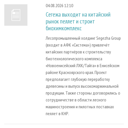
СУШКА ДРЕВЕСИНЫ
ПЕРСОНЫ
КОНТАКТЫ
РЕКЛАМА
04.08.2026 12:10
ПРОИЗВОДСТВО ДРЕВЕСНЫХ ПЛИТ
МОБИЛЬНЫЕ ВЫСТАВКИ
Сегежа выходит на китайский
РЕКЛАМА НА САЙТЕ
рынок пеллет и строит
ДЕРЕВЯННОЕ ДОМОСТРОЕНИЕ
ОФИЦИАЛЬНЫЕ ДЕЛЕГАЦИИ
биохимкомплекс
ПРОИЗВОДСТВО МЕБЕЛИ
ПРИОРИТЕТНЫЕ ИНВЕСТПРОЕКТЫ
Лесопромышленный холдинг Segezha Group
БИОЭНЕРГЕТИКА
RUSSIAN FORESTRY REVIEW
(входит в АФК «Система») привлечёт
ЦБП
ГАЗЕТА ЛЕСПРОМФОРУМ
китайских партнёров к строительству
биотехнологического комплекса
ИНСТРУМЕНТ И МАТЕРИАЛЫ
БИБЛИОТЕКА СПЕЦИАЛИСТА
«Новоенисейский ЛХК/Тайга» в Енисейском
районе Красноярского края. Проект
предполагает глубокую переработку
древесины и выпуск высокомаржинальной
продукции. Также стороны договорились о
сотрудничестве в области лесного
машиностроения и пилотных поставках
пеллет в КНР.