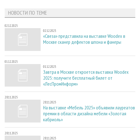
СУШКА ДРЕВЕСИНЫ
ПЕРСОНЫ
КОНТАКТЫ
РЕКЛАМА
НОВОСТИ ПО ТЕМЕ
ПРОИЗВОДСТВО ДРЕВЕСНЫХ ПЛИТ
МОБИЛЬНЫЕ ВЫСТАВКИ
РЕКЛАМА НА САЙТЕ
ДЕРЕВЯННОЕ ДОМОСТРОЕНИЕ
ОФИЦИАЛЬНЫЕ ДЕЛЕГАЦИИ
02.12.2025
02.12.2025
ПРОИЗВОДСТВО МЕБЕЛИ
ПРИОРИТЕТНЫЕ ИНВЕСТПРОЕКТЫ
«Свеза» представила на выставке Woodex в
Москве сканер дефектов шпона и фанеры
БИОЭНЕРГЕТИКА
RUSSIAN FORESTRY REVIEW
ЦБП
ГАЗЕТА ЛЕСПРОМФОРУМ
01.12.2025
ИНСТРУМЕНТ И МАТЕРИАЛЫ
БИБЛИОТЕКА СПЕЦИАЛИСТА
01.12.2025
Завтра в Москве откроется выставка Woodex
2025: получите бесплатный билет от
«ЛесПромИнформ»
28.11.2025
28.11.2025
На выставке «Мебель 2025» объявили лауреатов
премии в области дизайна мебели «Золотая
кабриоль»
28.11.2025
28.11.2025