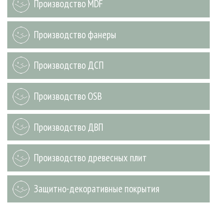
Производство MDF
СУШКА ДРЕВЕСИНЫ
ПЕРСОНЫ
КОНТАКТЫ
РЕКЛАМА
ПРОИЗВОДСТВО ДРЕВЕСНЫХ ПЛИТ
МОБИЛЬНЫЕ ВЫСТАВКИ
РЕКЛАМА НА САЙТЕ
Производство фанеры
ДЕРЕВЯННОЕ ДОМОСТРОЕНИЕ
ОФИЦИАЛЬНЫЕ ДЕЛЕГАЦИИ
ПРОИЗВОДСТВО МЕБЕЛИ
ПРИОРИТЕТНЫЕ ИНВЕСТПРОЕКТЫ
Производство ДСП
БИОЭНЕРГЕТИКА
RUSSIAN FORESTRY REVIEW
ЦБП
ГАЗЕТА ЛЕСПРОМФОРУМ
Производство OSB
ИНСТРУМЕНТ И МАТЕРИАЛЫ
БИБЛИОТЕКА СПЕЦИАЛИСТА
Производство ДВП
Производство древесных плит
Защитно-декоративные покрытия