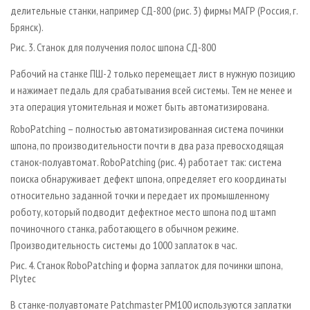
делительные станки, например СД-800 (рис. 3) фирмы МАГР (Россия, г.
Брянск).
Рис. 3. Станок для получения полос шпона СД-800
Рабочий на станке ПШ-2 только перемещает лист в нужную позицию
и нажимает педаль для срабатывания всей системы. Тем не менее и
эта операция утомительная и может быть автоматизирована.
RoboPatching – полностью автоматизированная система починки
шпона, по производительности почти в два раза превосходящая
станок-полуавтомат. RoboPatching (рис. 4) работает так: система
поиска обнаруживает дефект шпона, определяет его координаты
относительно заданной точки и передает их промышленному
роботу, который подводит дефектное место шпона под штамп
починочного станка, работающего в обычном режиме.
Производительность системы до 1000 заплаток в час.
Рис. 4. Станок RoboPatching и форма заплаток для починки шпона,
Plytec
В станке-полуавтомате Patchmaster PM100 используются заплатки