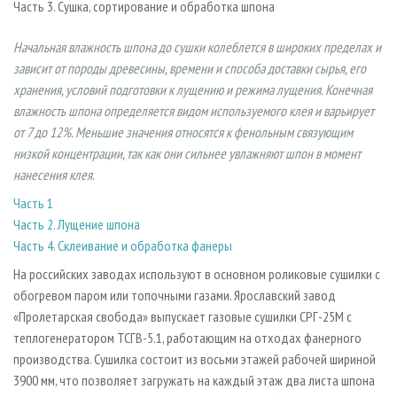
Часть 3. Сушка, сортирование и обработка шпона
СУШКА ДРЕВЕСИНЫ
ПЕРСОНЫ
КОНТАКТЫ
РЕКЛАМА
ПРОИЗВОДСТВО ДРЕВЕСНЫХ ПЛИТ
МОБИЛЬНЫЕ ВЫСТАВКИ
РЕКЛАМА НА САЙТЕ
Начальная влажность шпона до сушки колеблется в широких пределах и
зависит от породы древесины, времени и способа доставки сырья, его
ДЕРЕВЯННОЕ ДОМОСТРОЕНИЕ
ОФИЦИАЛЬНЫЕ ДЕЛЕГАЦИИ
хранения, условий подготовки к лущению и режима лущения. Конечная
ПРОИЗВОДСТВО МЕБЕЛИ
ПРИОРИТЕТНЫЕ ИНВЕСТПРОЕКТЫ
влажность шпона определяется видом используемого клея и варьирует
БИОЭНЕРГЕТИКА
RUSSIAN FORESTRY REVIEW
от 7 до 12%. Меньшие значения относятся к фенольным связующим
низкой концентрации, так как они сильнее увлажняют шпон в момент
ЦБП
ГАЗЕТА ЛЕСПРОМФОРУМ
нанесения клея.
ИНСТРУМЕНТ И МАТЕРИАЛЫ
БИБЛИОТЕКА СПЕЦИАЛИСТА
Часть 1
Часть 2. Лущение шпона
Часть 4. Склеивание и обработка фанеры
На российских заводах используют в основном роликовые сушилки с
обогревом паром или топочными газами. Ярославский завод
«Пролетарская свобода» выпускает газовые сушилки СРГ-25М с
теплогенератором ТСГВ-5.1, работающим на отходах фанерного
производства. Сушилка состоит из восьми этажей рабочей шириной
3900 мм, что позволяет загружать на каждый этаж два листа шпона