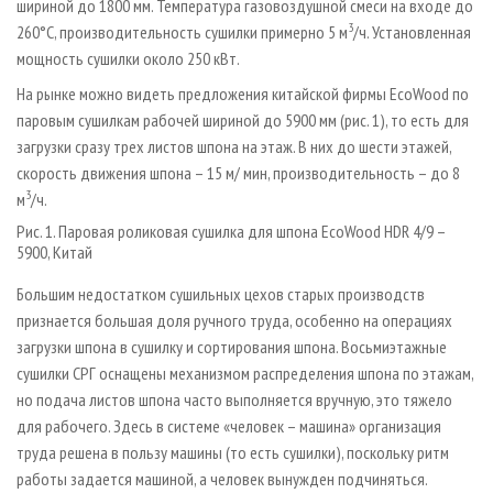
шириной до 1800 мм. Температура газовоздушной смеси на входе до
3
260°С, производительность сушилки примерно 5 м
/ч. Установленная
мощность сушилки около 250 кВт.
На рынке можно видеть предложения китайской фирмы EcoWood по
паровым сушилкам рабочей шириной до 5900 мм (рис. 1), то есть для
загрузки сразу трех листов шпона на этаж. В них до шести этажей,
скорость движения шпона – 15 м/ мин, производительность – до 8
3
м
/ч.
Рис. 1. Паровая роликовая сушилка для шпона EcoWood HDR 4/9 –
5900, Китай
Большим недостатком сушильных цехов старых производств
признается большая доля ручного труда, особенно на операциях
загрузки шпона в сушилку и сортирования шпона. Восьмиэтажные
сушилки СРГ оснащены механизмом распределения шпона по этажам,
но подача листов шпона часто выполняется вручную, это тяжело
для рабочего. Здесь в системе «человек – машина» организация
труда решена в пользу машины (то есть сушилки), поскольку ритм
работы задается машиной, а человек вынужден подчиняться.