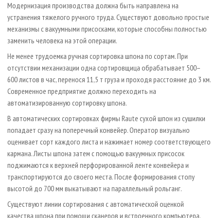
Модернизация производства должна быть направлена на
устранения тяжелого ручного труда. Существуют довольно простые
механизмы с вакуумными присосками, которые способны полностью
заменить человека на этой операции.
Не менее трудоемка ручная сортировка шпона по сортам. При
отсутствии механизации одна сортировщица обрабатывает 500–
600 листов в час, перенося 11,5 т груза и проходя расстояние до 3 км.
Современное предприятие должно переходить на
автоматизированную сортировку шпона.
В автоматических сортировках фирмы Raute сухой шпон из сушилки
попадает сразу на поперечный конвейер. Оператор визуально
оценивает сорт каждого листа и нажимает номер соответствующего
кармана. Листы шпона затем с помощью вакуумных присосок
поджимаются к верхней перфорированной ленте конвейера и
транспортируются до своего места. После формирования стопу
высотой до 700 мм выкатывают на параллельный рольганг.
Существуют линии сортирования с автоматической оценкой
качества шпона при помощи сканеров и встроенного компьютера.