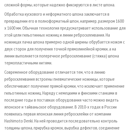
сложной формы, которые надежно фиксируются в листе шпона.
Обработка кускового и неформатного шпона заключается в
превращении его в полноформатный шпон, например, размером 1600
х 1600 мм. Обычная технология предусматривает использование для
этой цели гильотинных ножниц и линии ребросклеивания. На
ножницах пачка шпона примерно одной ширины обрубается ножом с
двух сторон для получения точной прямолинейной кромки, а на
линии выполняется поперечное ребросклеивание (стяжка) шпона
термопластичными нитями.
Современное оборудование отличается тем, что в линию
ребросклеивания встроены пневматические ножницы, которые
обеспечивают получение прямой кромки, что исключает применение
гильотинных ножниц. Наряду с немецкими и финскими станками в
последние годы в поставках оборудования часто можно видеть
японское и тайваньское оборудование. В 2010-х годах в России
появилась первая японская линия ребросклейки от компании
Hashimoto Denki. На ней проводится последовательно контроль
толщины шпона, прирубка кромок, вырубка дефектов, соединение