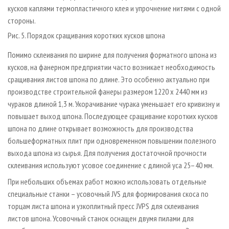
кусков каплями термопластичного клея и упрочнение нитями с одной
стороны.
Рис. 5. Порядок сращивания коротких кусков шпона
Помимо склеивания по ширине для получения форматного шпона из
кусков, на фанерном предприятии часто возникает необходимость
сращивания листов шпона по длине. Это особенно актуально при
производстве строительной фанеры размером 1220 х 2440 мм из
чураков длиной 1,3 м. Укорачивание чурака уменьшает его кривизну и
повышает выход шпона. Последующее сращивание коротких кусков
шпона по длине открывает возможность для производства
большеформатных плит при одновременном повышении полезного
выхода шпона из сырья. Для получения достаточной прочности
склеивания используют усовое соединение с длиной уса 25–40 мм.
При небольших объемах работ можно использовать отдельные
специальные станки – усовочный JVS для формирования скоса по
торцам листа шпона и узкоплитный пресс JVPS для склеивания
листов шпона. Усовочный станок оснащен двумя пилами для