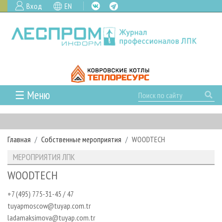
Вход
EN
☰ Меню
ГЛАВНАЯ
РУБРИКИ И ТЕМЫ
Главная
Собственные мероприятия
WOODTECH
РУБРИКИ ЖУРНАЛА
НОВОСТИ
МЕРОПРИЯТИЯ ЛПК
ЛЕСНОЕ ХОЗЯЙСТВО
КАЛЕНДАРЬ СОБЫТИЙ
ПРОЕКТЫ ЛПИ
WOODTECH
ЛЕСОЗАГОТОВКА
НОВОСТИ ЛПК
АНАЛИТИКА
АРХИВ
+7 (495) 775-31-45 / 47
ЛЕСОПИЛЕНИЕ
НОВОСТИ ЖУРНАЛА
ПРЕДПРИЯТИЯ ЛПК
АРХИВ ЖУРНАЛОВ
О ЖУРНАЛЕ
tuyapmoscow@tuyap.com.tr
ДЕРЕВООБРАБОТКА
НОВОСТИ КОМПАНИЙ
ЛЕСНЫЕ РЕГИОНЫ РОССИИ
СТАТЬИ
ПОДПИСКА
РЕКЛАМОДАТЕЛЯМ
ladamaksimova@tuyap.com.tr