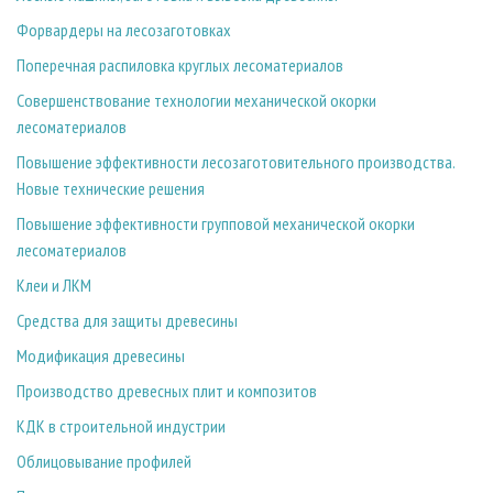
СУШКА ДРЕВЕСИНЫ
ПЕРСОНЫ
КОНТАКТЫ
РЕКЛАМА
Форвардеры на лесозаготовках
ПРОИЗВОДСТВО ДРЕВЕСНЫХ ПЛИТ
МОБИЛЬНЫЕ ВЫСТАВКИ
РЕКЛАМА НА САЙТЕ
Поперечная распиловка круглых лесоматериалов
ДЕРЕВЯННОЕ ДОМОСТРОЕНИЕ
ОФИЦИАЛЬНЫЕ ДЕЛЕГАЦИИ
Совершенствование технологии механической окорки
ПРОИЗВОДСТВО МЕБЕЛИ
ПРИОРИТЕТНЫЕ ИНВЕСТПРОЕКТЫ
лесоматериалов
БИОЭНЕРГЕТИКА
RUSSIAN FORESTRY REVIEW
Повышение эффективности лесозаготовительного производства.
Новые технические решения
ЦБП
ГАЗЕТА ЛЕСПРОМФОРУМ
Повышение эффективности групповой механической окорки
ИНСТРУМЕНТ И МАТЕРИАЛЫ
БИБЛИОТЕКА СПЕЦИАЛИСТА
лесоматериалов
Клеи и ЛКМ
Средства для защиты древесины
Модификация древесины
Производство древесных плит и композитов
КДК в строительной индустрии
Облицовывание профилей