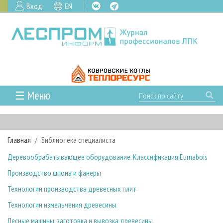
Вход
EN
☰ Меню
ГЛАВНАЯ
РУБРИКИ И ТЕМЫ
Главная
Библиотека специалиста
РУБРИКИ ЖУРНАЛА
НОВОСТИ
Деревообрабатывающее оборудование. Классификация Eumabois
ЛЕСНОЕ ХОЗЯЙСТВО
КАЛЕНДАРЬ СОБЫТИЙ
ПРОЕКТЫ ЛПИ
Производство шпона и фанеры
ЛЕСОЗАГОТОВКА
НОВОСТИ ЛПК
АНАЛИТИКА
АРХИВ
Технологии производства древесных плит
ЛЕСОПИЛЕНИЕ
НОВОСТИ ЖУРНАЛА
ПРЕДПРИЯТИЯ ЛПК
АРХИВ ЖУРНАЛОВ
О ЖУРНАЛЕ
Технологии измельчения древесины
ДЕРЕВООБРАБОТКА
НОВОСТИ КОМПАНИЙ
ЛЕСНЫЕ РЕГИОНЫ РОССИИ
СТАТЬИ
ПОДПИСКА
РЕКЛАМОДАТЕЛЯМ
Лесные машины, заготовка и вывозка древесины