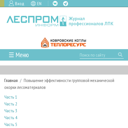
Вход
EN
☰ Меню
ГЛАВНАЯ
РУБРИКИ И ТЕМЫ
Главная
Повышение эффективности групповой механической
РУБРИКИ ЖУРНАЛА
НОВОСТИ
окорки лесоматериалов
ЛЕСНОЕ ХОЗЯЙСТВО
КАЛЕНДАРЬ СОБЫТИЙ
ПРОЕКТЫ ЛПИ
Часть 1
ЛЕСОЗАГОТОВКА
НОВОСТИ ЛПК
АНАЛИТИКА
Часть 2
АРХИВ
Часть 3
ЛЕСОПИЛЕНИЕ
НОВОСТИ ЖУРНАЛА
ПРЕДПРИЯТИЯ ЛПК
АРХИВ ЖУРНАЛОВ
О ЖУРНАЛЕ
Часть 4
ДЕРЕВООБРАБОТКА
НОВОСТИ КОМПАНИЙ
ЛЕСНЫЕ РЕГИОНЫ РОССИИ
СТАТЬИ
ПОДПИСКА
РЕКЛАМОДАТЕЛЯМ
Часть 5