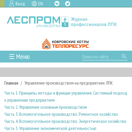
Вход
EN
☰ Меню
ГЛАВНАЯ
РУБРИКИ И ТЕМЫ
Главная
Управление производством на предприятиях ЛПК
РУБРИКИ ЖУРНАЛА
НОВОСТИ
Часть 1. Принципы, методы и функции управления. Системный подход
ЛЕСНОЕ ХОЗЯЙСТВО
КАЛЕНДАРЬ СОБЫТИЙ
ПРОЕКТЫ ЛПИ
к управлению предприятием
ЛЕСОЗАГОТОВКА
НОВОСТИ ЛПК
АНАЛИТИКА
Часть 2. Управление основным производством
АРХИВ
Часть 3. Вспомогательное производство. Ремонтное хозяйство
ЛЕСОПИЛЕНИЕ
НОВОСТИ ЖУРНАЛА
ПРЕДПРИЯТИЯ ЛПК
АРХИВ ЖУРНАЛОВ
О ЖУРНАЛЕ
Часть 4. Вспомогательное производство. Энергетическое хозяйство
ДЕРЕВООБРАБОТКА
НОВОСТИ КОМПАНИЙ
ЛЕСНЫЕ РЕГИОНЫ РОССИИ
СТАТЬИ
ПОДПИСКА
РЕКЛАМОДАТЕЛЯМ
Часть 5. Управление экономической деятельностью