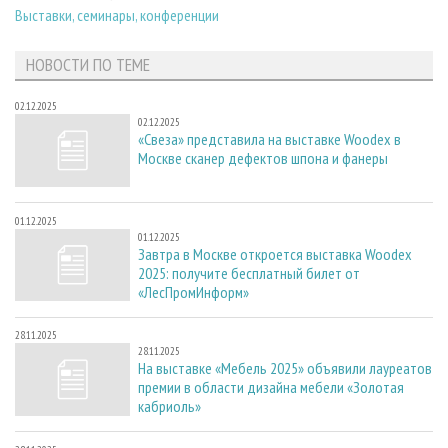
СУШКА ДРЕВЕСИНЫ
ПЕРСОНЫ
Выставки, семинары, конференции
КОНТАКТЫ
РЕКЛАМА
ПРОИЗВОДСТВО ДРЕВЕСНЫХ ПЛИТ
МОБИЛЬНЫЕ ВЫСТАВКИ
РЕКЛАМА НА САЙТЕ
НОВОСТИ ПО ТЕМЕ
ДЕРЕВЯННОЕ ДОМОСТРОЕНИЕ
ОФИЦИАЛЬНЫЕ ДЕЛЕГАЦИИ
02.12.2025
ПРОИЗВОДСТВО МЕБЕЛИ
ПРИОРИТЕТНЫЕ ИНВЕСТПРОЕКТЫ
02.12.2025
«Свеза» представила на выставке Woodex в
БИОЭНЕРГЕТИКА
RUSSIAN FORESTRY REVIEW
Москве сканер дефектов шпона и фанеры
ЦБП
ГАЗЕТА ЛЕСПРОМФОРУМ
ИНСТРУМЕНТ И МАТЕРИАЛЫ
БИБЛИОТЕКА СПЕЦИАЛИСТА
01.12.2025
01.12.2025
Завтра в Москве откроется выставка Woodex
2025: получите бесплатный билет от
«ЛесПромИнформ»
28.11.2025
28.11.2025
На выставке «Мебель 2025» объявили лауреатов
премии в области дизайна мебели «Золотая
кабриоль»