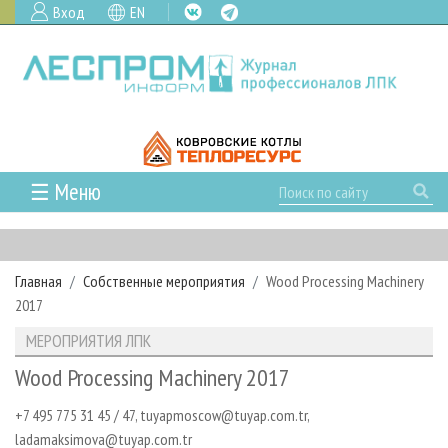
Вход
EN
☰ Меню
ГЛАВНАЯ
РУБРИКИ И ТЕМЫ
Главная
Собственные мероприятия
Wood Processing Machinery
РУБРИКИ ЖУРНАЛА
НОВОСТИ
2017
ЛЕСНОЕ ХОЗЯЙСТВО
КАЛЕНДАРЬ СОБЫТИЙ
ПРОЕКТЫ ЛПИ
МЕРОПРИЯТИЯ ЛПК
ЛЕСОЗАГОТОВКА
НОВОСТИ ЛПК
АНАЛИТИКА
АРХИВ
Wood Processing Machinery 2017
ЛЕСОПИЛЕНИЕ
НОВОСТИ ЖУРНАЛА
ПРЕДПРИЯТИЯ ЛПК
АРХИВ ЖУРНАЛОВ
О ЖУРНАЛЕ
+7 495 775 31 45 / 47, tuyapmoscow@tuyap.com.tr,
ДЕРЕВООБРАБОТКА
НОВОСТИ КОМПАНИЙ
ЛЕСНЫЕ РЕГИОНЫ РОССИИ
СТАТЬИ
ПОДПИСКА
РЕКЛАМОДАТЕЛЯМ
ladamaksimova@tuyap.com.tr