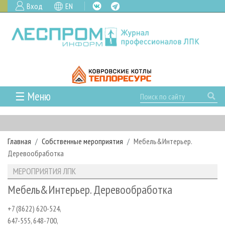
Вход
EN
☰ Меню
ГЛАВНАЯ
РУБРИКИ И ТЕМЫ
Главная
Собственные мероприятия
Мебель&Интерьер.
РУБРИКИ ЖУРНАЛА
НОВОСТИ
Деревообработка
ЛЕСНОЕ ХОЗЯЙСТВО
КАЛЕНДАРЬ СОБЫТИЙ
ПРОЕКТЫ ЛПИ
МЕРОПРИЯТИЯ ЛПК
ЛЕСОЗАГОТОВКА
НОВОСТИ ЛПК
АНАЛИТИКА
АРХИВ
Мебель&Интерьер. Деревообработка
ЛЕСОПИЛЕНИЕ
НОВОСТИ ЖУРНАЛА
ПРЕДПРИЯТИЯ ЛПК
АРХИВ ЖУРНАЛОВ
О ЖУРНАЛЕ
+7 (8622) 620-524,
ДЕРЕВООБРАБОТКА
НОВОСТИ КОМПАНИЙ
ЛЕСНЫЕ РЕГИОНЫ РОССИИ
СТАТЬИ
ПОДПИСКА
РЕКЛАМОДАТЕЛЯМ
647-555, 648-700,