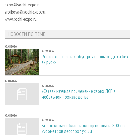
СУШКА ДРЕВЕСИНЫ
ПЕРСОНЫ
expo@sochi-expo.ru,
КОНТАКТЫ
РЕКЛАМА
srojkova@sochiexpo.ru,
ПРОИЗВОДСТВО ДРЕВЕСНЫХ ПЛИТ
МОБИЛЬНЫЕ ВЫСТАВКИ
РЕКЛАМА НА САЙТЕ
www.sochi-expo.ru
ДЕРЕВЯННОЕ ДОМОСТРОЕНИЕ
ОФИЦИАЛЬНЫЕ ДЕЛЕГАЦИИ
ПРОИЗВОДСТВО МЕБЕЛИ
НОВОСТИ ПО ТЕМЕ
ПРИОРИТЕТНЫЕ ИНВЕСТПРОЕКТЫ
БИОЭНЕРГЕТИКА
RUSSIAN FORESTRY REVIEW
07.08.2026
07.08.2026
ЦБП
ГАЗЕТА ЛЕСПРОМФОРУМ
Рослесхоз: в лесах обустроят зоны отдыха без
вырубки
ИНСТРУМЕНТ И МАТЕРИАЛЫ
БИБЛИОТЕКА СПЕЦИАЛИСТА
07.08.2026
07.08.2026
«Свеза» изучила применение своих ДСП в
мебельном производстве
07.08.2026
07.08.2026
Вологодская область экспортировала 800 тыс.
кубометров лесопродукции