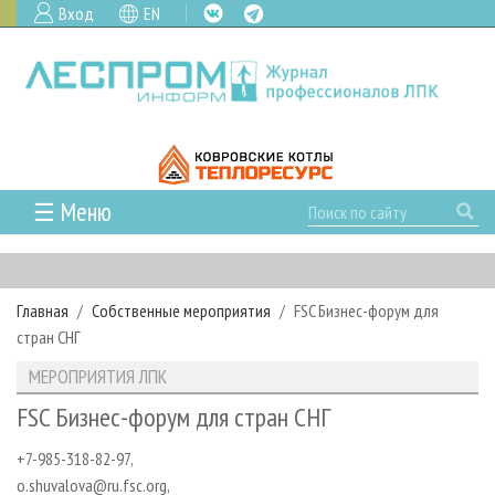
Вход
EN
☰ Меню
ГЛАВНАЯ
РУБРИКИ И ТЕМЫ
Главная
Собственные мероприятия
FSC Бизнес-форум для
РУБРИКИ ЖУРНАЛА
НОВОСТИ
стран СНГ
ЛЕСНОЕ ХОЗЯЙСТВО
КАЛЕНДАРЬ СОБЫТИЙ
ПРОЕКТЫ ЛПИ
МЕРОПРИЯТИЯ ЛПК
ЛЕСОЗАГОТОВКА
НОВОСТИ ЛПК
АНАЛИТИКА
АРХИВ
FSC Бизнес-форум для стран СНГ
ЛЕСОПИЛЕНИЕ
НОВОСТИ ЖУРНАЛА
ПРЕДПРИЯТИЯ ЛПК
АРХИВ ЖУРНАЛОВ
О ЖУРНАЛЕ
+7-985-318-82-97,
ДЕРЕВООБРАБОТКА
НОВОСТИ КОМПАНИЙ
ЛЕСНЫЕ РЕГИОНЫ РОССИИ
СТАТЬИ
ПОДПИСКА
РЕКЛАМОДАТЕЛЯМ
o.shuvalova@ru.fsc.org,