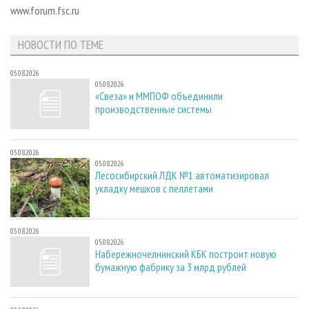
СУШКА ДРЕВЕСИНЫ
ПЕРСОНЫ
www.forum.fsc.ru
КОНТАКТЫ
РЕКЛАМА
ПРОИЗВОДСТВО ДРЕВЕСНЫХ ПЛИТ
МОБИЛЬНЫЕ ВЫСТАВКИ
РЕКЛАМА НА САЙТЕ
НОВОСТИ ПО ТЕМЕ
ДЕРЕВЯННОЕ ДОМОСТРОЕНИЕ
ОФИЦИАЛЬНЫЕ ДЕЛЕГАЦИИ
05.08.2026
ПРОИЗВОДСТВО МЕБЕЛИ
ПРИОРИТЕТНЫЕ ИНВЕСТПРОЕКТЫ
05.08.2026
«Свеза» и ММПОФ объединили
БИОЭНЕРГЕТИКА
RUSSIAN FORESTRY REVIEW
производственные системы
ЦБП
ГАЗЕТА ЛЕСПРОМФОРУМ
ИНСТРУМЕНТ И МАТЕРИАЛЫ
БИБЛИОТЕКА СПЕЦИАЛИСТА
05.08.2026
05.08.2026
Лесосибирский ЛДК №1 автоматизировал
укладку мешков с пеллетами
05.08.2026
05.08.2026
Набережночелнинский КБК построит новую
бумажную фабрику за 3 млрд рублей