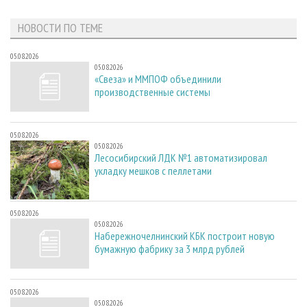
СУШКА ДРЕВЕСИНЫ
ПЕРСОНЫ
КОНТАКТЫ
РЕКЛАМА
НОВОСТИ ПО ТЕМЕ
ПРОИЗВОДСТВО ДРЕВЕСНЫХ ПЛИТ
МОБИЛЬНЫЕ ВЫСТАВКИ
РЕКЛАМА НА САЙТЕ
ДЕРЕВЯННОЕ ДОМОСТРОЕНИЕ
ОФИЦИАЛЬНЫЕ ДЕЛЕГАЦИИ
05.08.2026
05.08.2026
ПРОИЗВОДСТВО МЕБЕЛИ
ПРИОРИТЕТНЫЕ ИНВЕСТПРОЕКТЫ
«Свеза» и ММПОФ объединили
производственные системы
БИОЭНЕРГЕТИКА
RUSSIAN FORESTRY REVIEW
ЦБП
ГАЗЕТА ЛЕСПРОМФОРУМ
05.08.2026
ИНСТРУМЕНТ И МАТЕРИАЛЫ
БИБЛИОТЕКА СПЕЦИАЛИСТА
05.08.2026
Лесосибирский ЛДК №1 автоматизировал
укладку мешков с пеллетами
05.08.2026
05.08.2026
Набережночелнинский КБК построит новую
бумажную фабрику за 3 млрд рублей
05.08.2026
05.08.2026