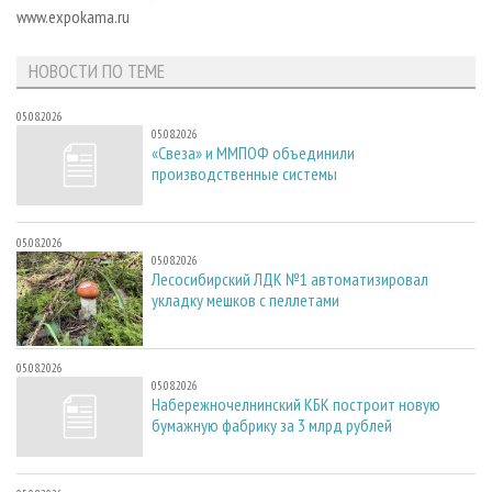
СУШКА ДРЕВЕСИНЫ
ПЕРСОНЫ
www.expokama.ru
КОНТАКТЫ
РЕКЛАМА
ПРОИЗВОДСТВО ДРЕВЕСНЫХ ПЛИТ
МОБИЛЬНЫЕ ВЫСТАВКИ
РЕКЛАМА НА САЙТЕ
НОВОСТИ ПО ТЕМЕ
ДЕРЕВЯННОЕ ДОМОСТРОЕНИЕ
ОФИЦИАЛЬНЫЕ ДЕЛЕГАЦИИ
05.08.2026
ПРОИЗВОДСТВО МЕБЕЛИ
ПРИОРИТЕТНЫЕ ИНВЕСТПРОЕКТЫ
05.08.2026
«Свеза» и ММПОФ объединили
БИОЭНЕРГЕТИКА
RUSSIAN FORESTRY REVIEW
производственные системы
ЦБП
ГАЗЕТА ЛЕСПРОМФОРУМ
ИНСТРУМЕНТ И МАТЕРИАЛЫ
БИБЛИОТЕКА СПЕЦИАЛИСТА
05.08.2026
05.08.2026
Лесосибирский ЛДК №1 автоматизировал
укладку мешков с пеллетами
05.08.2026
05.08.2026
Набережночелнинский КБК построит новую
бумажную фабрику за 3 млрд рублей