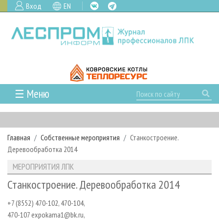
Вход
EN
☰ Меню
ГЛАВНАЯ
РУБРИКИ И ТЕМЫ
Главная
Собственные мероприятия
Станкостроение.
РУБРИКИ ЖУРНАЛА
НОВОСТИ
Деревообработка 2014
ЛЕСНОЕ ХОЗЯЙСТВО
КАЛЕНДАРЬ СОБЫТИЙ
ПРОЕКТЫ ЛПИ
МЕРОПРИЯТИЯ ЛПК
ЛЕСОЗАГОТОВКА
НОВОСТИ ЛПК
АНАЛИТИКА
АРХИВ
Станкостроение. Деревообработка 2014
ЛЕСОПИЛЕНИЕ
НОВОСТИ ЖУРНАЛА
ПРЕДПРИЯТИЯ ЛПК
АРХИВ ЖУРНАЛОВ
О ЖУРНАЛЕ
+7 (8552) 470-102, 470-104,
ДЕРЕВООБРАБОТКА
НОВОСТИ КОМПАНИЙ
ЛЕСНЫЕ РЕГИОНЫ РОССИИ
СТАТЬИ
ПОДПИСКА
РЕКЛАМОДАТЕЛЯМ
470-107 expokama1@bk.ru,