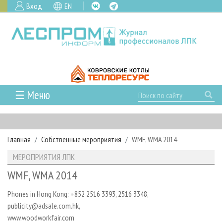
Вход
EN
☰ Меню
ГЛАВНАЯ
РУБРИКИ И ТЕМЫ
Главная
Собственные мероприятия
WMF, WMA 2014
РУБРИКИ ЖУРНАЛА
НОВОСТИ
МЕРОПРИЯТИЯ ЛПК
ЛЕСНОЕ ХОЗЯЙСТВО
КАЛЕНДАРЬ СОБЫТИЙ
ПРОЕКТЫ ЛПИ
WMF, WMA 2014
ЛЕСОЗАГОТОВКА
НОВОСТИ ЛПК
АНАЛИТИКА
АРХИВ
Phones in Hong Kong: +852 2516 3393, 2516 3348,
ЛЕСОПИЛЕНИЕ
НОВОСТИ ЖУРНАЛА
ПРЕДПРИЯТИЯ ЛПК
АРХИВ ЖУРНАЛОВ
О ЖУРНАЛЕ
publicity@adsale.com.hk,
ДЕРЕВООБРАБОТКА
НОВОСТИ КОМПАНИЙ
ЛЕСНЫЕ РЕГИОНЫ РОССИИ
СТАТЬИ
ПОДПИСКА
РЕКЛАМОДАТЕЛЯМ
www.woodworkfair.com