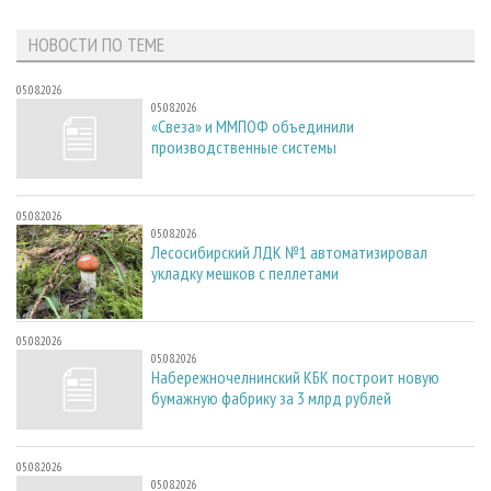
СУШКА ДРЕВЕСИНЫ
ПЕРСОНЫ
КОНТАКТЫ
РЕКЛАМА
НОВОСТИ ПО ТЕМЕ
ПРОИЗВОДСТВО ДРЕВЕСНЫХ ПЛИТ
МОБИЛЬНЫЕ ВЫСТАВКИ
РЕКЛАМА НА САЙТЕ
ДЕРЕВЯННОЕ ДОМОСТРОЕНИЕ
ОФИЦИАЛЬНЫЕ ДЕЛЕГАЦИИ
05.08.2026
05.08.2026
ПРОИЗВОДСТВО МЕБЕЛИ
ПРИОРИТЕТНЫЕ ИНВЕСТПРОЕКТЫ
«Свеза» и ММПОФ объединили
производственные системы
БИОЭНЕРГЕТИКА
RUSSIAN FORESTRY REVIEW
ЦБП
ГАЗЕТА ЛЕСПРОМФОРУМ
05.08.2026
ИНСТРУМЕНТ И МАТЕРИАЛЫ
БИБЛИОТЕКА СПЕЦИАЛИСТА
05.08.2026
Лесосибирский ЛДК №1 автоматизировал
укладку мешков с пеллетами
05.08.2026
05.08.2026
Набережночелнинский КБК построит новую
бумажную фабрику за 3 млрд рублей
05.08.2026
05.08.2026