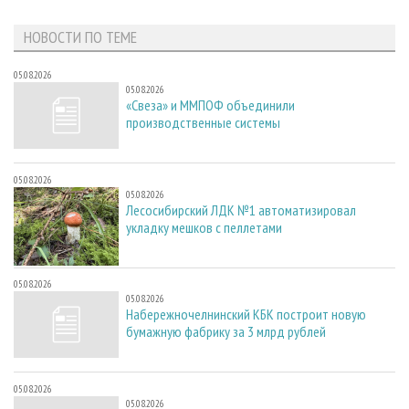
СУШКА ДРЕВЕСИНЫ
ПЕРСОНЫ
КОНТАКТЫ
РЕКЛАМА
НОВОСТИ ПО ТЕМЕ
ПРОИЗВОДСТВО ДРЕВЕСНЫХ ПЛИТ
МОБИЛЬНЫЕ ВЫСТАВКИ
РЕКЛАМА НА САЙТЕ
ДЕРЕВЯННОЕ ДОМОСТРОЕНИЕ
ОФИЦИАЛЬНЫЕ ДЕЛЕГАЦИИ
05.08.2026
05.08.2026
ПРОИЗВОДСТВО МЕБЕЛИ
ПРИОРИТЕТНЫЕ ИНВЕСТПРОЕКТЫ
«Свеза» и ММПОФ объединили
производственные системы
БИОЭНЕРГЕТИКА
RUSSIAN FORESTRY REVIEW
ЦБП
ГАЗЕТА ЛЕСПРОМФОРУМ
05.08.2026
ИНСТРУМЕНТ И МАТЕРИАЛЫ
БИБЛИОТЕКА СПЕЦИАЛИСТА
05.08.2026
Лесосибирский ЛДК №1 автоматизировал
укладку мешков с пеллетами
05.08.2026
05.08.2026
Набережночелнинский КБК построит новую
бумажную фабрику за 3 млрд рублей
05.08.2026
05.08.2026