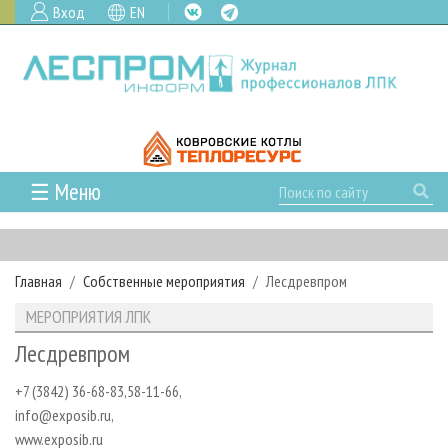
Вход
EN
☰ Меню
ГЛАВНАЯ
РУБРИКИ И ТЕМЫ
Главная
Собственные мероприятия
Лесдревпром
РУБРИКИ ЖУРНАЛА
НОВОСТИ
МЕРОПРИЯТИЯ ЛПК
ЛЕСНОЕ ХОЗЯЙСТВО
КАЛЕНДАРЬ СОБЫТИЙ
ПРОЕКТЫ ЛПИ
Лесдревпром
ЛЕСОЗАГОТОВКА
НОВОСТИ ЛПК
АНАЛИТИКА
АРХИВ
+7 (3842) 36-68-83,58-11-66,
ЛЕСОПИЛЕНИЕ
НОВОСТИ ЖУРНАЛА
ПРЕДПРИЯТИЯ ЛПК
АРХИВ ЖУРНАЛОВ
О ЖУРНАЛЕ
info@exposib.ru,
ДЕРЕВООБРАБОТКА
НОВОСТИ КОМПАНИЙ
ЛЕСНЫЕ РЕГИОНЫ РОССИИ
СТАТЬИ
ПОДПИСКА
РЕКЛАМОДАТЕЛЯМ
www.exposib.ru