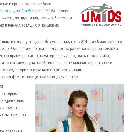
отке и производстве мебели
не корпусной мебели на UMIDS»
провел
имент, эксплуатация, сервис». Затем эта
ах в рамках ведущих отраслевых
пилы, их эксплуатация и обслуживание, то в 2014 году было принято
резах. Однако диалог вышел далеко за рамки заявленной темы. На
м, как правильно их эксплуатировать и продлить срок службы,
удя по составу слушателей семинара, генеральных директоров и
росы аудитории, рассказали об обслуживании
адных фрез, и твердосплавных дисковых пил.
ла
Падерин. Его
 и древесных
е избежать, о
ных материалов
 представили