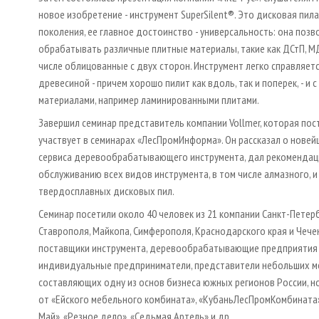
новое изобретение - инструмент SuperSilent®. Это дисковая пил
поколения, ее главное достоинство - универсальность: она позв
обрабатывать различные плитные материалы, такие как ДСтП, МД
числе облицованные с двух сторон. Инструмент легко справляетс
древесиной - причем хорошо пилит как вдоль, так и поперек, - и 
материалами, например ламинированными плитами.
Завершил семинар представитель компании Vollmer, которая по
участвует в семинарах «ЛесПромИнформа». Он рассказал о нове
сервиса деревообрабатывающего инструмента, дал рекомендаци
обслуживанию всех видов инструмента, в том числе алмазного, 
твердосплавных дисковых пил.
Семинар посетили около 40 человек из 21 компании Санкт-Петерб
Ставрополя, Майкопа, Симферополя, Краснодарского края и Чече
поставщики инструмента, деревообрабатывающие предприятия 
индивидуальные предприниматели, представители небольших 
составляющих одну из основ бизнеса южных регионов России, н
от «Ейского мебельного комбината», «КубаньЛесПромКомбината»
Май», «Резное дело», «Седьмая Артель» и др.