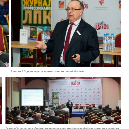
Доклачик В.Падерин о фрезах и причинах некачественной обработки
Семинар «Эксплуатация и обслуживание концевых и насадных фрез для обработки древесины и древесных