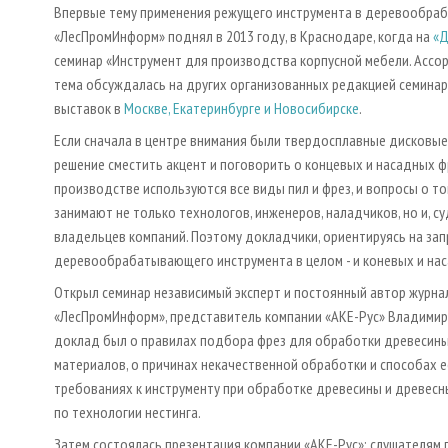
Впервые тему применения режущего инструмента в деревообраб
«ЛесПромИнформ» поднял в 2013 году, в Краснодаре, когда на
«Д
семинар «Инструмент для производства корпусной мебели. Ассорт
тема обсуждалась на других организованных редакцией семинар
выставок в
Москве, Екатеринбурге и Новосибирске
.
Если сначала в центре внимания были твердосплавные дисковые 
решение сместить акцент и поговорить о концевых и насадных ф
производстве используются все виды пил и фрез, и вопросы о то
занимают не только технологов, инженеров, наладчиков, но и, с
владельцев компаний. Поэтому докладчики, ориентируясь на зап
деревообрабатывающего инструмента в целом - и коневых и нас
Открыл семинар независимый эксперт и постоянный автор журна
«ЛесПромИнформ», представитель компании «АКЕ-Рус» Владимир 
доклад был о правилах подбора фрез для обработки древесины
материалов, о причинах некачественной обработки и способах е
требованиях к инструменту при обработке древесины и древес
по технологии нестинга.
Затем состоялась презентация компании «АКЕ-Рус»: слушателям