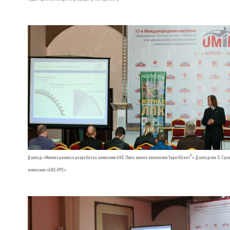
®
Доклад «Инновационная разработка компании АКЕ. Пила нового поколения SuperSilent
». Докладчик О. Сухо
компания «АКЕ-РУС»