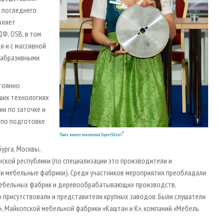
а последнего
оляет
Ф, OSB, в том
я и с массивной
с абразивными
стоянно
йших технологиях
и по заточке и
и по подготовке
®
Пила нового поколения SuperSilent
урга, Москвы,
нской республики (по специализации это производители и
и мебельные фабрики). Среди участников мероприятия преобладали
мебельных фабрик и деревообрабатывающих производств,
о присутствовали и представители крупных заводов. Были слушатели
, Майкопской мебельной фабрики «Каштан и К», компаний «Мебель