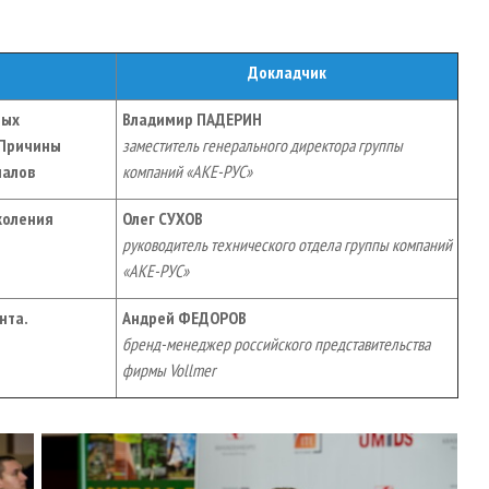
Докладчик
ных
Владимир
ПАДЕРИН
Причины
заместитель генерального директора группы
иалов
компаний «АКЕ-РУС»
коления
Олег
C
УХОВ
руководитель технического отдела группы компаний
«АКЕ-РУС»
нта.
Андрей ФЕДОРОВ
бренд-менеджер
российского представительства
фирмы Vollmer