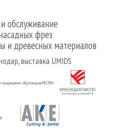
 и обслуживание
насадных фрез
ны и древесных материалов
снодар,
выставка
UMIDS
и поддержке «КраснодарЭКСПО»
ор