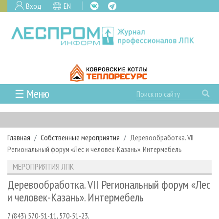
Вход
EN
☰ Меню
ГЛАВНАЯ
РУБРИКИ И ТЕМЫ
Главная
Собственные мероприятия
Деревообработка. VII
РУБРИКИ ЖУРНАЛА
НОВОСТИ
Региональный форум «Лес и человек-Казань». Интермебель
ЛЕСНОЕ ХОЗЯЙСТВО
КАЛЕНДАРЬ СОБЫТИЙ
ПРОЕКТЫ ЛПИ
МЕРОПРИЯТИЯ ЛПК
ЛЕСОЗАГОТОВКА
НОВОСТИ ЛПК
АНАЛИТИКА
АРХИВ
Деревообработка. VII Региональный форум «Лес
ЛЕСОПИЛЕНИЕ
НОВОСТИ ЖУРНАЛА
ПРЕДПРИЯТИЯ ЛПК
АРХИВ ЖУРНАЛОВ
и человек-Казань». Интермебель
О ЖУРНАЛЕ
ДЕРЕВООБРАБОТКА
НОВОСТИ КОМПАНИЙ
ЛЕСНЫЕ РЕГИОНЫ РОССИИ
СТАТЬИ
ПОДПИСКА
РЕКЛАМОДАТЕЛЯМ
7 (843) 570-51-11, 570-51-23,