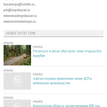
СУШКА ДРЕВЕСИНЫ
ПЕРСОНЫ
КОНТАКТЫ
РЕКЛАМА
kazanexpo@telebit.ru ,
pdv@expokazan.ru,
ПРОИЗВОДСТВО ДРЕВЕСНЫХ ПЛИТ
МОБИЛЬНЫЕ ВЫСТАВКИ
РЕКЛАМА НА САЙТЕ
www.woodexpokazan.ru,
ДЕРЕВЯННОЕ ДОМОСТРОЕНИЕ
ОФИЦИАЛЬНЫЕ ДЕЛЕГАЦИИ
www.intermebelexpo.ru
ПРОИЗВОДСТВО МЕБЕЛИ
ПРИОРИТЕТНЫЕ ИНВЕСТПРОЕКТЫ
НОВОСТИ ПО ТЕМЕ
БИОЭНЕРГЕТИКА
RUSSIAN FORESTRY REVIEW
ЦБП
ГАЗЕТА ЛЕСПРОМФОРУМ
07.08.2026
07.08.2026
ИНСТРУМЕНТ И МАТЕРИАЛЫ
БИБЛИОТЕКА СПЕЦИАЛИСТА
Рослесхоз: в лесах обустроят зоны отдыха без
вырубки
07.08.2026
07.08.2026
«Свеза» изучила применение своих ДСП в
мебельном производстве
07.08.2026
07.08.2026
Вологодская область экспортировала 800 тыс.