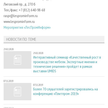
СУШКА ДРЕВЕСИНЫ
ПЕРСОНЫ
КОНТАКТЫ
РЕКЛАМА
Лиговский пр., д. 270 б
Тел./факс: +7 (812) 640-98-68
ПРОИЗВОДСТВО ДРЕВЕСНЫХ ПЛИТ
МОБИЛЬНЫЕ ВЫСТАВКИ
РЕКЛАМА НА САЙТЕ
raspr@lesprominform.ru
ДЕРЕВЯННОЕ ДОМОСТРОЕНИЕ
ОФИЦИАЛЬНЫЕ ДЕЛЕГАЦИИ
www.lesprominform.ru
ПРОИЗВОДСТВО МЕБЕЛИ
Мероприятия «ЛесПромИнформ»
ПРИОРИТЕТНЫЕ ИНВЕСТПРОЕКТЫ
БИОЭНЕРГЕТИКА
RUSSIAN FORESTRY REVIEW
НОВОСТИ ПО ТЕМЕ
ЦБП
ГАЗЕТА ЛЕСПРОМФОРУМ
25.02.2020
ИНСТРУМЕНТ И МАТЕРИАЛЫ
БИБЛИОТЕКА СПЕЦИАЛИСТА
25.02.2020
Интерактивный семинар «Качественный рост в
производстве мебели. Экспертные мнения и
технические решения» пройдет в рамках
выставки UMIDS
07.11.2019
07.11.2019
Более 70 слушателей зарегистрировались на
конференцию «Плитпром-2019»