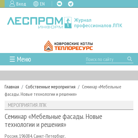
Вход
EN
☰ Меню
ГЛАВНАЯ
РУБРИКИ И ТЕМЫ
Главная
Собственные мероприятия
Семинар «Мебельные
РУБРИКИ ЖУРНАЛА
НОВОСТИ
фасады. Новые технологии и решения»
ЛЕСНОЕ ХОЗЯЙСТВО
КАЛЕНДАРЬ СОБЫТИЙ
ПРОЕКТЫ ЛПИ
МЕРОПРИЯТИЯ ЛПК
ЛЕСОЗАГОТОВКА
НОВОСТИ ЛПК
АНАЛИТИКА
АРХИВ
Семинар «Мебельные фасады. Новые
ЛЕСОПИЛЕНИЕ
НОВОСТИ ЖУРНАЛА
ПРЕДПРИЯТИЯ ЛПК
АРХИВ ЖУРНАЛОВ
технологии и решения»
О ЖУРНАЛЕ
ДЕРЕВООБРАБОТКА
НОВОСТИ КОМПАНИЙ
ЛЕСНЫЕ РЕГИОНЫ РОССИИ
СТАТЬИ
ПОДПИСКА
РЕКЛАМОДАТЕЛЯМ
Россия, 196084, Санкт-Петербург,