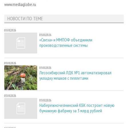
СУШКА ДРЕВЕСИНЫ
ПЕРСОНЫ
www.mediaglobe.ru
КОНТАКТЫ
РЕКЛАМА
ПРОИЗВОДСТВО ДРЕВЕСНЫХ ПЛИТ
МОБИЛЬНЫЕ ВЫСТАВКИ
РЕКЛАМА НА САЙТЕ
НОВОСТИ ПО ТЕМЕ
ДЕРЕВЯННОЕ ДОМОСТРОЕНИЕ
ОФИЦИАЛЬНЫЕ ДЕЛЕГАЦИИ
05.08.2026
ПРОИЗВОДСТВО МЕБЕЛИ
ПРИОРИТЕТНЫЕ ИНВЕСТПРОЕКТЫ
05.08.2026
«Свеза» и ММПОФ объединили
БИОЭНЕРГЕТИКА
RUSSIAN FORESTRY REVIEW
производственные системы
ЦБП
ГАЗЕТА ЛЕСПРОМФОРУМ
ИНСТРУМЕНТ И МАТЕРИАЛЫ
БИБЛИОТЕКА СПЕЦИАЛИСТА
05.08.2026
05.08.2026
Лесосибирский ЛДК №1 автоматизировал
укладку мешков с пеллетами
05.08.2026
05.08.2026
Набережночелнинский КБК построит новую
бумажную фабрику за 3 млрд рублей