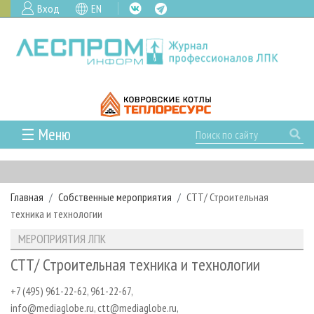
Вход
EN
☰ Меню
ГЛАВНАЯ
РУБРИКИ И ТЕМЫ
Главная
Собственные мероприятия
СТТ/ Строительная
РУБРИКИ ЖУРНАЛА
НОВОСТИ
техника и технологии
ЛЕСНОЕ ХОЗЯЙСТВО
КАЛЕНДАРЬ СОБЫТИЙ
ПРОЕКТЫ ЛПИ
МЕРОПРИЯТИЯ ЛПК
ЛЕСОЗАГОТОВКА
НОВОСТИ ЛПК
АНАЛИТИКА
АРХИВ
СТТ/ Строительная техника и технологии
ЛЕСОПИЛЕНИЕ
НОВОСТИ ЖУРНАЛА
ПРЕДПРИЯТИЯ ЛПК
АРХИВ ЖУРНАЛОВ
О ЖУРНАЛЕ
+7 (495) 961-22-62, 961-22-67,
ДЕРЕВООБРАБОТКА
НОВОСТИ КОМПАНИЙ
ЛЕСНЫЕ РЕГИОНЫ РОССИИ
СТАТЬИ
ПОДПИСКА
РЕКЛАМОДАТЕЛЯМ
info@mediaglobe.ru, сtt@mediaglobe.ru,