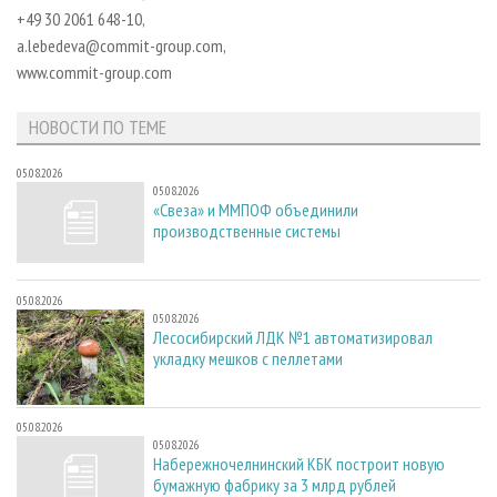
СУШКА ДРЕВЕСИНЫ
ПЕРСОНЫ
КОНТАКТЫ
РЕКЛАМА
+49 30 2061 648-10,
a.lebedeva@commit-group.com,
ПРОИЗВОДСТВО ДРЕВЕСНЫХ ПЛИТ
МОБИЛЬНЫЕ ВЫСТАВКИ
РЕКЛАМА НА САЙТЕ
www.commit-group.com
ДЕРЕВЯННОЕ ДОМОСТРОЕНИЕ
ОФИЦИАЛЬНЫЕ ДЕЛЕГАЦИИ
ПРОИЗВОДСТВО МЕБЕЛИ
ПРИОРИТЕТНЫЕ ИНВЕСТПРОЕКТЫ
НОВОСТИ ПО ТЕМЕ
БИОЭНЕРГЕТИКА
RUSSIAN FORESTRY REVIEW
05.08.2026
05.08.2026
ЦБП
ГАЗЕТА ЛЕСПРОМФОРУМ
«Свеза» и ММПОФ объединили
производственные системы
ИНСТРУМЕНТ И МАТЕРИАЛЫ
БИБЛИОТЕКА СПЕЦИАЛИСТА
05.08.2026
05.08.2026
Лесосибирский ЛДК №1 автоматизировал
укладку мешков с пеллетами
05.08.2026
05.08.2026
Набережночелнинский КБК построит новую
бумажную фабрику за 3 млрд рублей