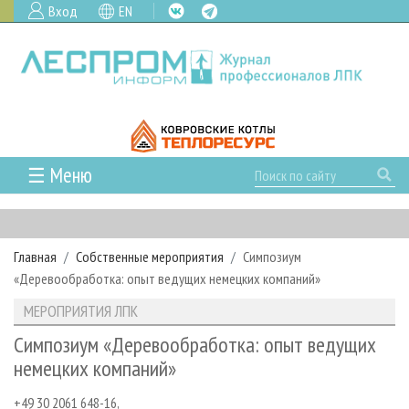
Вход
EN
☰ Меню
ГЛАВНАЯ
РУБРИКИ И ТЕМЫ
Главная
Собственные мероприятия
Симпозиум
РУБРИКИ ЖУРНАЛА
НОВОСТИ
«Деревообработка: опыт ведущих немецких компаний»
ЛЕСНОЕ ХОЗЯЙСТВО
КАЛЕНДАРЬ СОБЫТИЙ
ПРОЕКТЫ ЛПИ
МЕРОПРИЯТИЯ ЛПК
ЛЕСОЗАГОТОВКА
НОВОСТИ ЛПК
АНАЛИТИКА
АРХИВ
Симпозиум «Деревообработка: опыт ведущих
ЛЕСОПИЛЕНИЕ
НОВОСТИ ЖУРНАЛА
ПРЕДПРИЯТИЯ ЛПК
АРХИВ ЖУРНАЛОВ
немецких компаний»
О ЖУРНАЛЕ
ДЕРЕВООБРАБОТКА
НОВОСТИ КОМПАНИЙ
ЛЕСНЫЕ РЕГИОНЫ РОССИИ
СТАТЬИ
ПОДПИСКА
РЕКЛАМОДАТЕЛЯМ
+49 30 2061 648-16,