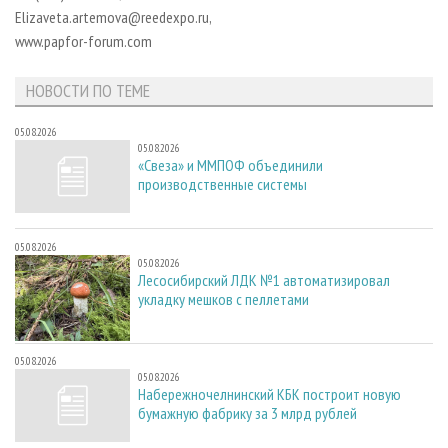
СУШКА ДРЕВЕСИНЫ
ПЕРСОНЫ
КОНТАКТЫ
РЕКЛАМА
Elizaveta.artemova@reedexpo.ru,
www.papfor-forum.com
ПРОИЗВОДСТВО ДРЕВЕСНЫХ ПЛИТ
МОБИЛЬНЫЕ ВЫСТАВКИ
РЕКЛАМА НА САЙТЕ
ДЕРЕВЯННОЕ ДОМОСТРОЕНИЕ
ОФИЦИАЛЬНЫЕ ДЕЛЕГАЦИИ
НОВОСТИ ПО ТЕМЕ
ПРОИЗВОДСТВО МЕБЕЛИ
ПРИОРИТЕТНЫЕ ИНВЕСТПРОЕКТЫ
05.08.2026
БИОЭНЕРГЕТИКА
RUSSIAN FORESTRY REVIEW
05.08.2026
«Свеза» и ММПОФ объединили
ЦБП
ГАЗЕТА ЛЕСПРОМФОРУМ
производственные системы
ИНСТРУМЕНТ И МАТЕРИАЛЫ
БИБЛИОТЕКА СПЕЦИАЛИСТА
05.08.2026
05.08.2026
Лесосибирский ЛДК №1 автоматизировал
укладку мешков с пеллетами
05.08.2026
05.08.2026
Набережночелнинский КБК построит новую
бумажную фабрику за 3 млрд рублей