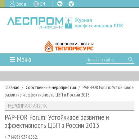
Вход
EN
☰ Меню
ГЛАВНАЯ
РУБРИКИ И ТЕМЫ
Главная
Собственные мероприятия
PAP-FOR Forum: Устойчивое
РУБРИКИ ЖУРНАЛА
НОВОСТИ
развитие и эффективность ЦБП в России 2013
ЛЕСНОЕ ХОЗЯЙСТВО
КАЛЕНДАРЬ СОБЫТИЙ
ПРОЕКТЫ ЛПИ
МЕРОПРИЯТИЯ ЛПК
ЛЕСОЗАГОТОВКА
НОВОСТИ ЛПК
АНАЛИТИКА
АРХИВ
PAP-FOR Forum: Устойчивое развитие и
ЛЕСОПИЛЕНИЕ
НОВОСТИ ЖУРНАЛА
ПРЕДПРИЯТИЯ ЛПК
АРХИВ ЖУРНАЛОВ
эффективность ЦБП в России 2013
О ЖУРНАЛЕ
ДЕРЕВООБРАБОТКА
НОВОСТИ КОМПАНИЙ
ЛЕСНЫЕ РЕГИОНЫ РОССИИ
СТАТЬИ
ПОДПИСКА
РЕКЛАМОДАТЕЛЯМ
+ 7 (495) 937 6862,