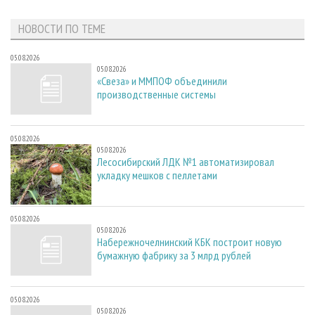
СУШКА ДРЕВЕСИНЫ
ПЕРСОНЫ
КОНТАКТЫ
РЕКЛАМА
НОВОСТИ ПО ТЕМЕ
ПРОИЗВОДСТВО ДРЕВЕСНЫХ ПЛИТ
МОБИЛЬНЫЕ ВЫСТАВКИ
РЕКЛАМА НА САЙТЕ
ДЕРЕВЯННОЕ ДОМОСТРОЕНИЕ
ОФИЦИАЛЬНЫЕ ДЕЛЕГАЦИИ
05.08.2026
05.08.2026
ПРОИЗВОДСТВО МЕБЕЛИ
ПРИОРИТЕТНЫЕ ИНВЕСТПРОЕКТЫ
«Свеза» и ММПОФ объединили
производственные системы
БИОЭНЕРГЕТИКА
RUSSIAN FORESTRY REVIEW
ЦБП
ГАЗЕТА ЛЕСПРОМФОРУМ
05.08.2026
ИНСТРУМЕНТ И МАТЕРИАЛЫ
БИБЛИОТЕКА СПЕЦИАЛИСТА
05.08.2026
Лесосибирский ЛДК №1 автоматизировал
укладку мешков с пеллетами
05.08.2026
05.08.2026
Набережночелнинский КБК построит новую
бумажную фабрику за 3 млрд рублей
05.08.2026
05.08.2026