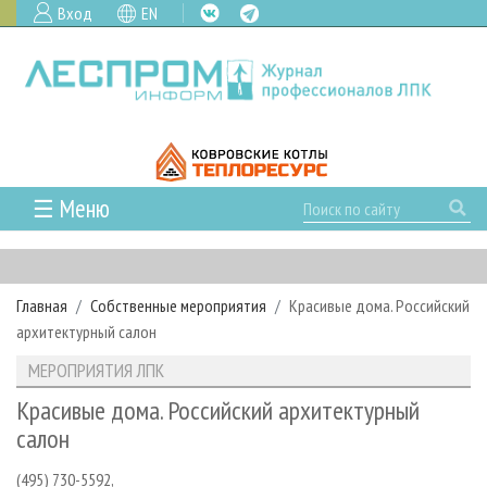
Вход
EN
☰ Меню
ГЛАВНАЯ
РУБРИКИ И ТЕМЫ
Главная
Собственные мероприятия
Красивые дома. Российский
РУБРИКИ ЖУРНАЛА
НОВОСТИ
архитектурный салон
ЛЕСНОЕ ХОЗЯЙСТВО
КАЛЕНДАРЬ СОБЫТИЙ
ПРОЕКТЫ ЛПИ
МЕРОПРИЯТИЯ ЛПК
ЛЕСОЗАГОТОВКА
НОВОСТИ ЛПК
АНАЛИТИКА
АРХИВ
Красивые дома. Российский архитектурный
ЛЕСОПИЛЕНИЕ
НОВОСТИ ЖУРНАЛА
ПРЕДПРИЯТИЯ ЛПК
АРХИВ ЖУРНАЛОВ
салон
О ЖУРНАЛЕ
ДЕРЕВООБРАБОТКА
НОВОСТИ КОМПАНИЙ
ЛЕСНЫЕ РЕГИОНЫ РОССИИ
СТАТЬИ
ПОДПИСКА
РЕКЛАМОДАТЕЛЯМ
(495) 730-5592,