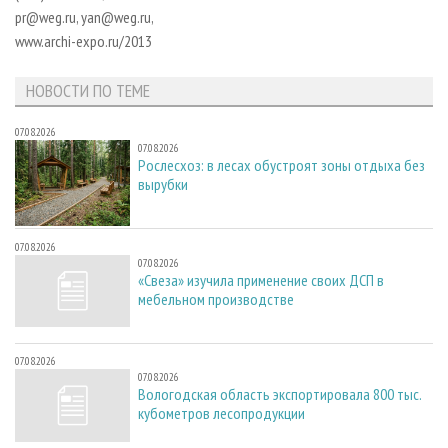
СУШКА ДРЕВЕСИНЫ
ПЕРСОНЫ
КОНТАКТЫ
РЕКЛАМА
pr@weg.ru, yan@weg.ru,
www.archi-expo.ru/2013
ПРОИЗВОДСТВО ДРЕВЕСНЫХ ПЛИТ
МОБИЛЬНЫЕ ВЫСТАВКИ
РЕКЛАМА НА САЙТЕ
ДЕРЕВЯННОЕ ДОМОСТРОЕНИЕ
ОФИЦИАЛЬНЫЕ ДЕЛЕГАЦИИ
НОВОСТИ ПО ТЕМЕ
ПРОИЗВОДСТВО МЕБЕЛИ
ПРИОРИТЕТНЫЕ ИНВЕСТПРОЕКТЫ
07.08.2026
БИОЭНЕРГЕТИКА
RUSSIAN FORESTRY REVIEW
07.08.2026
Рослесхоз: в лесах обустроят зоны отдыха без
ЦБП
ГАЗЕТА ЛЕСПРОМФОРУМ
вырубки
ИНСТРУМЕНТ И МАТЕРИАЛЫ
БИБЛИОТЕКА СПЕЦИАЛИСТА
07.08.2026
07.08.2026
«Свеза» изучила применение своих ДСП в
мебельном производстве
07.08.2026
07.08.2026
Вологодская область экспортировала 800 тыс.
кубометров лесопродукции