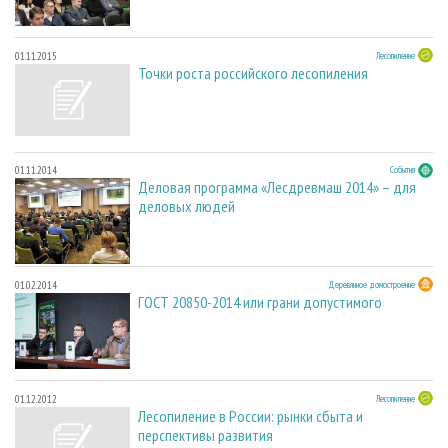
01.11.2015
Лесопиление
Точки роста российского лесопиления
01.11.2014
События
Деловая программа «Лесдревмаш 2014» – для
деловых людей
01.02.2014
Деревянное домостроение
ГОСТ 20850-2014 или грани допустимого
01.12.2012
Лесопиление
Лесопиление в России: рынки сбыта и
перспективы развития