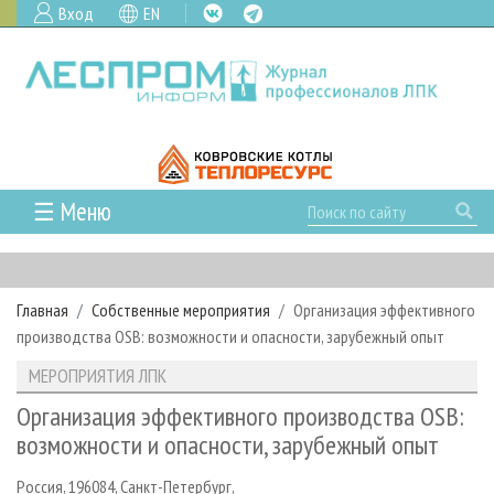
Вход
EN
☰ Меню
ГЛАВНАЯ
РУБРИКИ И ТЕМЫ
Главная
Собственные мероприятия
Организация эффективного
РУБРИКИ ЖУРНАЛА
НОВОСТИ
производства OSB: возможности и опасности, зарубежный опыт
ЛЕСНОЕ ХОЗЯЙСТВО
КАЛЕНДАРЬ СОБЫТИЙ
ПРОЕКТЫ ЛПИ
МЕРОПРИЯТИЯ ЛПК
ЛЕСОЗАГОТОВКА
НОВОСТИ ЛПК
АНАЛИТИКА
АРХИВ
Организация эффективного производства OSB:
ЛЕСОПИЛЕНИЕ
НОВОСТИ ЖУРНАЛА
ПРЕДПРИЯТИЯ ЛПК
АРХИВ ЖУРНАЛОВ
возможности и опасности, зарубежный опыт
О ЖУРНАЛЕ
ДЕРЕВООБРАБОТКА
НОВОСТИ КОМПАНИЙ
ЛЕСНЫЕ РЕГИОНЫ РОССИИ
СТАТЬИ
ПОДПИСКА
РЕКЛАМОДАТЕЛЯМ
Россия, 196084, Санкт-Петербург,