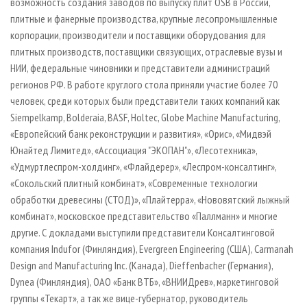
возможность создания заводов по выпуску плит OSB в России,
плитные и фанерные производства, крупные лесопромышленные
корпорации, производители и поставщики оборудования для
плитных производств, поставщики связующих, отраслевые вузы и
НИИ, федеральные чиновники и представители администраций
регионов РФ. В работе круглого стола приняли участие более 70
человек, среди которых были представители таких компаний как
Siempelkamp, Bolderaia, BASF, Holtec, Globe Machine Manufacturing,
«Европейский банк реконструкции и развития», «Орис», «Мидвэй
Юнайтед Лимитед», «Ассоциация "ЭКОПАН"», «Лесотехника»,
«Удмуртлеспром-холдинг», «Флайдерер», «Леспром-консалтинг»,
«Сокольский плитный комбинат», «Современные технологии
обработки древесины (СТОД)», «Плайтерра», «Нововятский лыжный
комбинат», московское представительство «Паллманн» и многие
другие. С докладами выступили представители Консалтинговой
компания Indufor (Финляндия), Evergreen Engineering (США), Carmanah
Design and Manufacturing Inc. (Канада), Dieffenbacher (Германия),
Dynea (Финляндия), ОАО «Банк ВТБ», «ВНИИДрев», маркетинговой
группы «Текарт», а так же вице-губернатор, руководитель