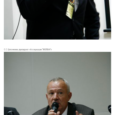
С.С. Цигаменко, президент «Ассоциации "ЭКОПАН"»