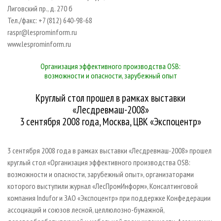
СУШКА ДРЕВЕСИНЫ
ПЕРСОНЫ
КОНТАКТЫ
РЕКЛАМА
Лиговский пр., д. 270 б
Тел./факс: +7 (812) 640-98-68
ПРОИЗВОДСТВО ДРЕВЕСНЫХ ПЛИТ
МОБИЛЬНЫЕ ВЫСТАВКИ
РЕКЛАМА НА САЙТЕ
raspr@lesprominform.ru
ДЕРЕВЯННОЕ ДОМОСТРОЕНИЕ
ОФИЦИАЛЬНЫЕ ДЕЛЕГАЦИИ
www.lesprominform.ru
ПРОИЗВОДСТВО МЕБЕЛИ
ПРИОРИТЕТНЫЕ ИНВЕСТПРОЕКТЫ
Организация эффективного производства OSB:
БИОЭНЕРГЕТИКА
RUSSIAN FORESTRY REVIEW
возможности и опасности, зарубежный опыт
ЦБП
ГАЗЕТА ЛЕСПРОМФОРУМ
Круглый стол прошел в рамках выставки
ИНСТРУМЕНТ И МАТЕРИАЛЫ
БИБЛИОТЕКА СПЕЦИАЛИСТА
«Лесдревмаш-2008»
3 сентября 2008 года, Москва, ЦВК «Экспоцентр»
3 сентября 2008 года в рамках выставки «Лесдревмаш-2008» прошел
круглый стол «Организация эффективного производства OSB:
возможности и опасности, зарубежный опыт», организаторами
которого выступили журнал «ЛесПромИнформ», Консалтинговой
компания Indufor и ЗАО «Экспоцентр» при поддержке Конфедерации
ассоциаций и союзов лесной, целлюлозно-бумажной,