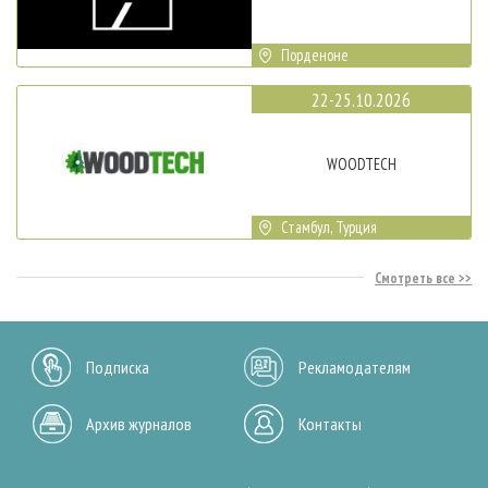
Порденоне
22-25.10.2026
WOODTECH
Стамбул, Турция
Смотреть все
Подписка
Рекламодателям
Архив журналов
Контакты