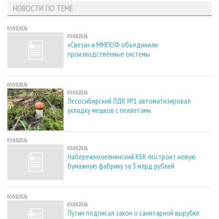
СУШКА ДРЕВЕСИНЫ
ПЕРСОНЫ
КОНТАКТЫ
НОВОСТИ ПО ТЕМЕ
РЕКЛАМА
ПРОИЗВОДСТВО ДРЕВЕСНЫХ ПЛИТ
МОБИЛЬНЫЕ ВЫСТАВКИ
РЕКЛАМА НА САЙТЕ
05.08.2026
05.08.2026
ДЕРЕВЯННОЕ ДОМОСТРОЕНИЕ
ОФИЦИАЛЬНЫЕ ДЕЛЕГАЦИИ
«Свеза» и ММПОФ объединили
производственные системы
ПРОИЗВОДСТВО МЕБЕЛИ
ПРИОРИТЕТНЫЕ ИНВЕСТПРОЕКТЫ
БИОЭНЕРГЕТИКА
RUSSIAN FORESTRY REVIEW
05.08.2026
ЦБП
ГАЗЕТА ЛЕСПРОМФОРУМ
05.08.2026
Лесосибирский ЛДК №1 автоматизировал
ИНСТРУМЕНТ И МАТЕРИАЛЫ
БИБЛИОТЕКА СПЕЦИАЛИСТА
укладку мешков с пеллетами
05.08.2026
05.08.2026
Набережночелнинский КБК построит новую
бумажную фабрику за 3 млрд рублей
05.08.2026
05.08.2026
Путин подписал закон о санитарной вырубке