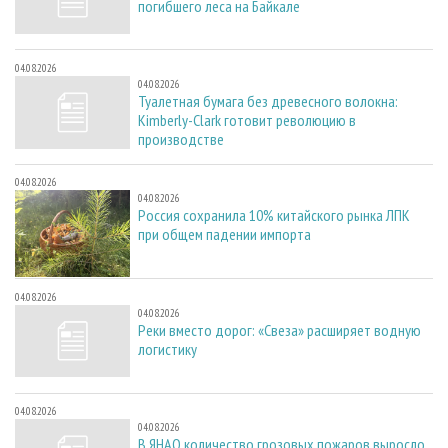
погибшего леса на Байкале
04.08.2026
04.08.2026
Туалетная бумага без древесного волокна:
Kimberly-Clark готовит революцию в
производстве
04.08.2026
04.08.2026
Россия сохранила 10% китайского рынка ЛПК
при общем падении импорта
04.08.2026
04.08.2026
Реки вместо дорог: «Свеза» расширяет водную
логистику
04.08.2026
04.08.2026
В ЯНАО количество грозовых пожаров выросло