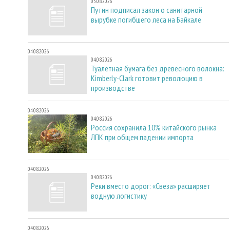
05.08.2026
Путин подписал закон о санитарной
вырубке погибшего леса на Байкале
04.08.2026
04.08.2026
Туалетная бумага без древесного волокна:
Kimberly-Clark готовит революцию в
производстве
04.08.2026
04.08.2026
Россия сохранила 10% китайского рынка
ЛПК при общем падении импорта
04.08.2026
04.08.2026
Реки вместо дорог: «Свеза» расширяет
водную логистику
04.08.2026