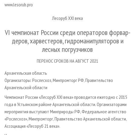
СУШКА ДРЕВЕСИНЫ
ПЕРСОНЫ
www.lesorub.pro
КОНТАКТЫ
РЕКЛАМА
ПРОИЗВОДСТВО ДРЕВЕСНЫХ ПЛИТ
МОБИЛЬНЫЕ ВЫСТАВКИ
РЕКЛАМА НА САЙТЕ
Лесоруб XXI века
ДЕРЕВЯННОЕ ДОМОСТРОЕНИЕ
ОФИЦИАЛЬНЫЕ ДЕЛЕГАЦИИ
VI чемпионат России среди опера­то­ров фор­вар­
ПРОИЗВОДСТВО МЕБЕЛИ
ПРИОРИТЕТНЫЕ ИНВЕСТПРОЕКТЫ
деров, хар­вес­теров, гидро­ма­ни­пу­ляторов и
БИОЭНЕРГЕТИКА
RUSSIAN FORESTRY REVIEW
лесных погрузчиков
ЦБП
ГАЗЕТА ЛЕСПРОМФОРУМ
ПЕРЕНОС СРОКОВ НА АВГУСТ 2021
ИНСТРУМЕНТ И МАТЕРИАЛЫ
БИБЛИОТЕКА СПЕЦИАЛИСТА
Архангельская область
Организаторы: Рослесхоз, Минпромторг РФ, Правительство
Архангельской области
Чемпионат России «Лесоруб XXI века» проводится ежегодно с 2015
года в Устьянском районе Архангельской области. Организаторами
мероприятия выступают Минприроды РФ, Федеральное агентство
«Рослесхоз», Минпромторг, Правительство Архангельской области,
Ассоциация «Лесоруб 21 века».