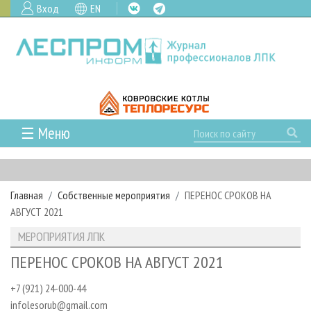
Вход
EN
☰ Меню
ГЛАВНАЯ
РУБРИКИ И ТЕМЫ
Главная
Собственные мероприятия
ПЕРЕНОС СРОКОВ НА
РУБРИКИ ЖУРНАЛА
НОВОСТИ
АВГУСТ 2021
ЛЕСНОЕ ХОЗЯЙСТВО
КАЛЕНДАРЬ СОБЫТИЙ
ПРОЕКТЫ ЛПИ
МЕРОПРИЯТИЯ ЛПК
ЛЕСОЗАГОТОВКА
НОВОСТИ ЛПК
АНАЛИТИКА
АРХИВ
ПЕРЕНОС СРОКОВ НА АВГУСТ 2021
ЛЕСОПИЛЕНИЕ
НОВОСТИ ЖУРНАЛА
ПРЕДПРИЯТИЯ ЛПК
АРХИВ ЖУРНАЛОВ
О ЖУРНАЛЕ
+7 (921) 24-000-44
ДЕРЕВООБРАБОТКА
НОВОСТИ КОМПАНИЙ
ЛЕСНЫЕ РЕГИОНЫ РОССИИ
СТАТЬИ
ПОДПИСКА
РЕКЛАМОДАТЕЛЯМ
infolesorub@gmail.com