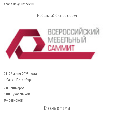
СУШКА ДРЕВЕСИНЫ
ПЕРСОНЫ
afanasiev@restec.ru
КОНТАКТЫ
РЕКЛАМА
ПРОИЗВОДСТВО ДРЕВЕСНЫХ ПЛИТ
МОБИЛЬНЫЕ ВЫСТАВКИ
РЕКЛАМА НА САЙТЕ
Мебельный бизнес-форум
ДЕРЕВЯННОЕ ДОМОСТРОЕНИЕ
ОФИЦИАЛЬНЫЕ ДЕЛЕГАЦИИ
ПРОИЗВОДСТВО МЕБЕЛИ
ПРИОРИТЕТНЫЕ ИНВЕСТПРОЕКТЫ
БИОЭНЕРГЕТИКА
RUSSIAN FORESTRY REVIEW
ЦБП
ГАЗЕТА ЛЕСПРОМФОРУМ
ИНСТРУМЕНТ И МАТЕРИАЛЫ
БИБЛИОТЕКА СПЕЦИАЛИСТА
21-22 июня 2023 года
г. Санкт-Петербург
20+
спикеров
100+
участников
9+
регионов
Главные темы