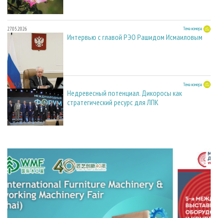
27.05.2026
Тема номера
Интервью с главой РЭО Рашидом Исмаиловым
27.05.2026
Тема номера
Недревесный потенциал. Дикоросы как
стратегический ресурс для ЛПК