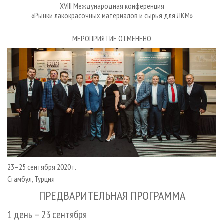
СУШКА ДРЕВЕСИНЫ
XVIII Международная конференция
ПЕРСОНЫ
КОНТАКТЫ
РЕКЛАМА
«Рынки лакокрасочных материалов и сырья для ЛКМ»
ПРОИЗВОДСТВО ДРЕВЕСНЫХ ПЛИТ
МОБИЛЬНЫЕ ВЫСТАВКИ
РЕКЛАМА НА САЙТЕ
МЕРОПРИЯТИЕ ОТМЕНЕНО
ДЕРЕВЯННОЕ ДОМОСТРОЕНИЕ
ОФИЦИАЛЬНЫЕ ДЕЛЕГАЦИИ
ПРОИЗВОДСТВО МЕБЕЛИ
ПРИОРИТЕТНЫЕ ИНВЕСТПРОЕКТЫ
БИОЭНЕРГЕТИКА
RUSSIAN FORESTRY REVIEW
ЦБП
ГАЗЕТА ЛЕСПРОМФОРУМ
ИНСТРУМЕНТ И МАТЕРИАЛЫ
БИБЛИОТЕКА СПЕЦИАЛИСТА
23
–
25 сентября 2020 г.
Стамбул, Турция
ПРЕДВАРИТЕЛЬНАЯ ПРОГРАММА
1 день – 23 сентября