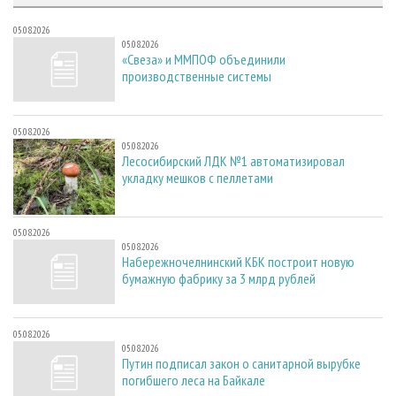
СУШКА ДРЕВЕСИНЫ
ПЕРСОНЫ
КОНТАКТЫ
РЕКЛАМА
05.08.2026
ПРОИЗВОДСТВО ДРЕВЕСНЫХ ПЛИТ
МОБИЛЬНЫЕ ВЫСТАВКИ
РЕКЛАМА НА САЙТЕ
05.08.2026
«Свеза» и ММПОФ объединили
ДЕРЕВЯННОЕ ДОМОСТРОЕНИЕ
ОФИЦИАЛЬНЫЕ ДЕЛЕГАЦИИ
производственные системы
ПРОИЗВОДСТВО МЕБЕЛИ
ПРИОРИТЕТНЫЕ ИНВЕСТПРОЕКТЫ
БИОЭНЕРГЕТИКА
RUSSIAN FORESTRY REVIEW
05.08.2026
05.08.2026
ЦБП
ГАЗЕТА ЛЕСПРОМФОРУМ
Лесосибирский ЛДК №1 автоматизировал
укладку мешков с пеллетами
ИНСТРУМЕНТ И МАТЕРИАЛЫ
БИБЛИОТЕКА СПЕЦИАЛИСТА
05.08.2026
05.08.2026
Набережночелнинский КБК построит новую
бумажную фабрику за 3 млрд рублей
05.08.2026
05.08.2026
Путин подписал закон о санитарной вырубке
погибшего леса на Байкале