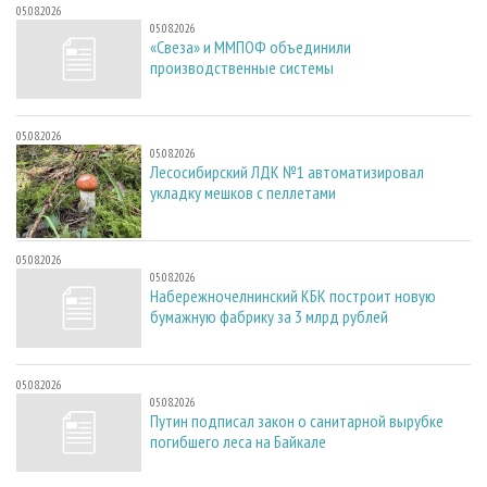
СУШКА ДРЕВЕСИНЫ
ПЕРСОНЫ
05.08.2026
КОНТАКТЫ
РЕКЛАМА
05.08.2026
«Свеза» и ММПОФ объединили
ПРОИЗВОДСТВО ДРЕВЕСНЫХ ПЛИТ
МОБИЛЬНЫЕ ВЫСТАВКИ
РЕКЛАМА НА САЙТЕ
производственные системы
ДЕРЕВЯННОЕ ДОМОСТРОЕНИЕ
ОФИЦИАЛЬНЫЕ ДЕЛЕГАЦИИ
ПРОИЗВОДСТВО МЕБЕЛИ
ПРИОРИТЕТНЫЕ ИНВЕСТПРОЕКТЫ
05.08.2026
05.08.2026
БИОЭНЕРГЕТИКА
RUSSIAN FORESTRY REVIEW
Лесосибирский ЛДК №1 автоматизировал
укладку мешков с пеллетами
ЦБП
ГАЗЕТА ЛЕСПРОМФОРУМ
ИНСТРУМЕНТ И МАТЕРИАЛЫ
БИБЛИОТЕКА СПЕЦИАЛИСТА
05.08.2026
05.08.2026
Набережночелнинский КБК построит новую
бумажную фабрику за 3 млрд рублей
05.08.2026
05.08.2026
Путин подписал закон о санитарной вырубке
погибшего леса на Байкале