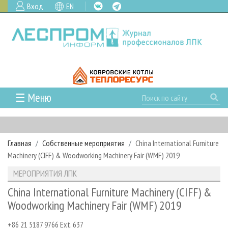
Вход
EN
☰ Меню
ГЛАВНАЯ
РУБРИКИ И ТЕМЫ
Главная
Собственные мероприятия
China International Furniture
РУБРИКИ ЖУРНАЛА
НОВОСТИ
Machinery (CIFF) & Woodworking Machinery Fair (WMF) 2019
ЛЕСНОЕ ХОЗЯЙСТВО
КАЛЕНДАРЬ СОБЫТИЙ
ПРОЕКТЫ ЛПИ
МЕРОПРИЯТИЯ ЛПК
ЛЕСОЗАГОТОВКА
НОВОСТИ ЛПК
АНАЛИТИКА
АРХИВ
China International Furniture Machinery (CIFF) &
ЛЕСОПИЛЕНИЕ
НОВОСТИ ЖУРНАЛА
ПРЕДПРИЯТИЯ ЛПК
АРХИВ ЖУРНАЛОВ
Woodworking Machinery Fair (WMF) 2019
О ЖУРНАЛЕ
ДЕРЕВООБРАБОТКА
НОВОСТИ КОМПАНИЙ
ЛЕСНЫЕ РЕГИОНЫ РОССИИ
СТАТЬИ
ПОДПИСКА
РЕКЛАМОДАТЕЛЯМ
+86 21 5187 9766 Ext. 637