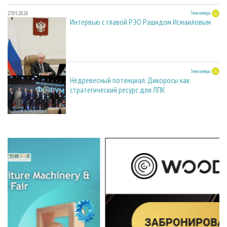
27.05.2026
Тема номера
Интервью с главой РЭО Рашидом Исмаиловым
27.05.2026
Тема номера
Недревесный потенциал. Дикоросы как
стратегический ресурс для ЛПК