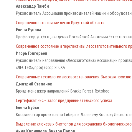
Александр Тамби
Руководитель Ассоциации производителей машин и оборудован
Современное состояние лесов Иркутской области
Елена Рунова
Профессор, д. с/х н., академик Российской Академии Естествозна
Современное состояние и перспективы лесозаготовительного п
Игорь Григорьев
Руководитель направления «Лесозаготовка» Ассоциации произ
«ЛЕСТЕХ», профессор ЯГСХА
Современные технологии лесовосстановления. Высокая произво
Дмитрий Степанов
Брэнд-менеджер направлений Bracke Forest, Rotobec
Сертификат FSC – залог предпринимательского успеха
Елена Бубко
Координатор проектов по Сибири и Дальнему Востоку Лесного по
Выделение ключевых биотопов для сохранения биологического
Анна Кириллова, Виктор Попов