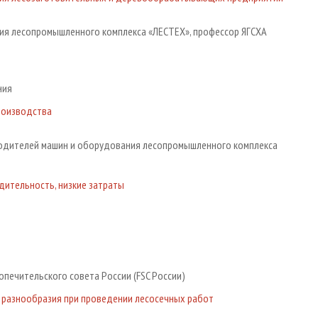
ия лесопромышленного комплекса «ЛЕСТЕХ», профессор ЯГСХА
ния
роизводства
водителей машин и оборудования лесопромышленного комплекса
дительность, низкие затраты
печительского совета России (FSC России)
 разнообразия при проведении лесосечных работ