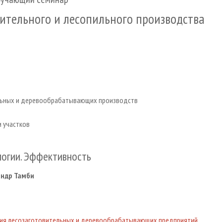
ительного и лесопильного производства
ельных и деревообрабатывающих производств
и участков
логии. Эффективность
ндр Тамби
ация лесозаготовительных и деревообрабатывающих предприятий