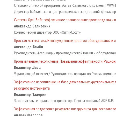
Специалист лесной программы Алтае-Саянского отделения WWF 
Директор Байкальского центра полевых исследований «Дикая п
Системы Opti-Soft: эффективное планирование производства и 
Александр Саливоник
Коммерческий директор ООО «Опти-Софт»
Простая математика. Невынужденные простои оборудования и и
Александр Тамби
Руководитель Ассоциации производителей машин и оборудован
Промышленное лесопиление. Повышение эффективности. Рацион
Владимир Швец
Управляющий офисом / Руководитель продаж по России компан
Эффективное лесопиление на базе двухвальных круглопильных л
режущего инструмента
Владимир Падерин
Заместитель генерального директора Группы компаний АКЕ RUS
Эффективная подготовка режущего инструмента для лесозагот
Андрей Фёдоров