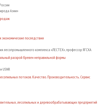
России
рирода Азии»
продаж
х экономические последствия
ия лесопромышленного комплекса «ЛЕСТЕХ», профессор ЯГСХА
альный раскрой бревен неправильной формы
ии USNR
есопильных потоков. Качество. Производительность. Сервис
овительных, лесопильных и деревообрабатывающих предприятий