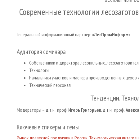
Современные технологии лесозаготов
Генеральный информационный партнер:
«ЛесПромИнформ»
Аудитория семинара
Собственники и директора лесопильных, лесозаготовит
Технологи
Начальники участков и мастера производственных цехов 
Технический персонал
Тенденции. Техно
Модераторы – д.т.н., проф.
Игорь Григорьев
, д.т.н., проф.
Алекса
Ключевые спикеры и темы
Рынок древесной продукции в России. Технологическая интегр