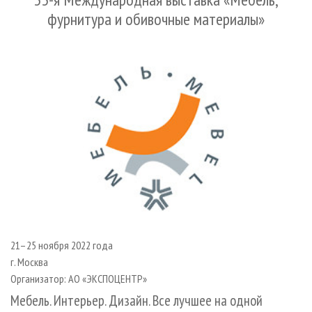
СУШКА ДРЕВЕСИНЫ
ПЕРСОНЫ
КОНТАКТЫ
РЕКЛАМА
фурнитура и обивочные материалы»
ПРОИЗВОДСТВО ДРЕВЕСНЫХ ПЛИТ
МОБИЛЬНЫЕ ВЫСТАВКИ
РЕКЛАМА НА САЙТЕ
ДЕРЕВЯННОЕ ДОМОСТРОЕНИЕ
ОФИЦИАЛЬНЫЕ ДЕЛЕГАЦИИ
ПРОИЗВОДСТВО МЕБЕЛИ
ПРИОРИТЕТНЫЕ ИНВЕСТПРОЕКТЫ
БИОЭНЕРГЕТИКА
RUSSIAN FORESTRY REVIEW
ЦБП
ГАЗЕТА ЛЕСПРОМФОРУМ
ИНСТРУМЕНТ И МАТЕРИАЛЫ
БИБЛИОТЕКА СПЕЦИАЛИСТА
21–25 ноября 2022 года
г. Москва
Организатор: АО «ЭКСПОЦЕНТР»
Мебель. Интерьер. Дизайн. Все лучшее на одной