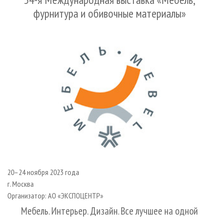
СУШКА ДРЕВЕСИНЫ
ПЕРСОНЫ
КОНТАКТЫ
РЕКЛАМА
фурнитура и обивочные материалы»
ПРОИЗВОДСТВО ДРЕВЕСНЫХ ПЛИТ
МОБИЛЬНЫЕ ВЫСТАВКИ
РЕКЛАМА НА САЙТЕ
ДЕРЕВЯННОЕ ДОМОСТРОЕНИЕ
ОФИЦИАЛЬНЫЕ ДЕЛЕГАЦИИ
ПРОИЗВОДСТВО МЕБЕЛИ
ПРИОРИТЕТНЫЕ ИНВЕСТПРОЕКТЫ
БИОЭНЕРГЕТИКА
RUSSIAN FORESTRY REVIEW
ЦБП
ГАЗЕТА ЛЕСПРОМФОРУМ
ИНСТРУМЕНТ И МАТЕРИАЛЫ
БИБЛИОТЕКА СПЕЦИАЛИСТА
20–24 ноября 2023 года
г. Москва
Организатор: АО «ЭКСПОЦЕНТР»
Мебель. Интерьер. Дизайн. Все лучшее на одной