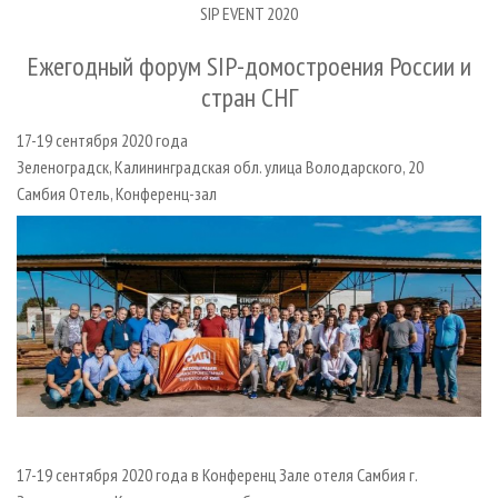
СУШКА ДРЕВЕСИНЫ
SIP EVENT 2020
ПЕРСОНЫ
КОНТАКТЫ
РЕКЛАМА
ПРОИЗВОДСТВО ДРЕВЕСНЫХ ПЛИТ
МОБИЛЬНЫЕ ВЫСТАВКИ
РЕКЛАМА НА САЙТЕ
Ежегодный форум SIP-домостроения России и
ДЕРЕВЯННОЕ ДОМОСТРОЕНИЕ
ОФИЦИАЛЬНЫЕ ДЕЛЕГАЦИИ
стран СНГ
ПРОИЗВОДСТВО МЕБЕЛИ
ПРИОРИТЕТНЫЕ ИНВЕСТПРОЕКТЫ
17-19 сентября 2020 года
БИОЭНЕРГЕТИКА
RUSSIAN FORESTRY REVIEW
Зеленоградск, Калининградская обл. улица Володарского, 20
Самбия Отель, Конференц-зал
ЦБП
ГАЗЕТА ЛЕСПРОМФОРУМ
ИНСТРУМЕНТ И МАТЕРИАЛЫ
БИБЛИОТЕКА СПЕЦИАЛИСТА
17-19 сентября 2020 года в Конференц Зале отеля Самбия г.