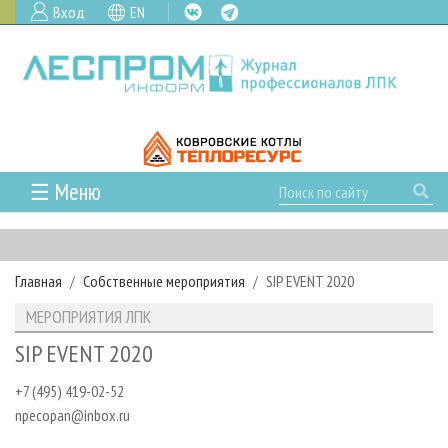
Вход
EN
☰ Меню
ГЛАВНАЯ
РУБРИКИ И ТЕМЫ
Главная
Собственные мероприятия
SIP EVENT 2020
РУБРИКИ ЖУРНАЛА
НОВОСТИ
МЕРОПРИЯТИЯ ЛПК
ЛЕСНОЕ ХОЗЯЙСТВО
КАЛЕНДАРЬ СОБЫТИЙ
ПРОЕКТЫ ЛПИ
SIP EVENT 2020
ЛЕСОЗАГОТОВКА
НОВОСТИ ЛПК
АНАЛИТИКА
АРХИВ
+7 (495) 419-02-52
ЛЕСОПИЛЕНИЕ
НОВОСТИ ЖУРНАЛА
ПРЕДПРИЯТИЯ ЛПК
АРХИВ ЖУРНАЛОВ
О ЖУРНАЛЕ
npecopan@inbox.ru
ДЕРЕВООБРАБОТКА
НОВОСТИ КОМПАНИЙ
ЛЕСНЫЕ РЕГИОНЫ РОССИИ
СТАТЬИ
ПОДПИСКА
РЕКЛАМОДАТЕЛЯМ