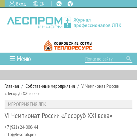
Вход
EN
☰ Меню
ГЛАВНАЯ
РУБРИКИ И ТЕМЫ
Главная
Собственные мероприятия
VI Чемпионат России
РУБРИКИ ЖУРНАЛА
НОВОСТИ
«Лесоруб XXI века»
ЛЕСНОЕ ХОЗЯЙСТВО
КАЛЕНДАРЬ СОБЫТИЙ
ПРОЕКТЫ ЛПИ
МЕРОПРИЯТИЯ ЛПК
ЛЕСОЗАГОТОВКА
НОВОСТИ ЛПК
АНАЛИТИКА
АРХИВ
VI Чемпионат России «Лесоруб XXI века»
ЛЕСОПИЛЕНИЕ
НОВОСТИ ЖУРНАЛА
ПРЕДПРИЯТИЯ ЛПК
АРХИВ ЖУРНАЛОВ
О ЖУРНАЛЕ
+7 (921) 24-000-44
ДЕРЕВООБРАБОТКА
НОВОСТИ КОМПАНИЙ
ЛЕСНЫЕ РЕГИОНЫ РОССИИ
СТАТЬИ
ПОДПИСКА
РЕКЛАМОДАТЕЛЯМ
info@lesorub.pro