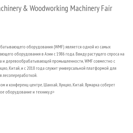
achinery & Woodworking Machinery Fair
батывающего оборудования (WMF) является одной из самых
щего оборудования в Азии с 1986 года. Ввиду растущего спроса на
ва и деревообрабатывающей промышленности, WMF совместно с
нцяо, Китай, и с 2018 года служит универсальной платформой для
я лесопереработкой.
м и конференц-центре, Шанхай, Хунцяо, Китай. Ярмарка соберет
ое оборудование и технику.p>