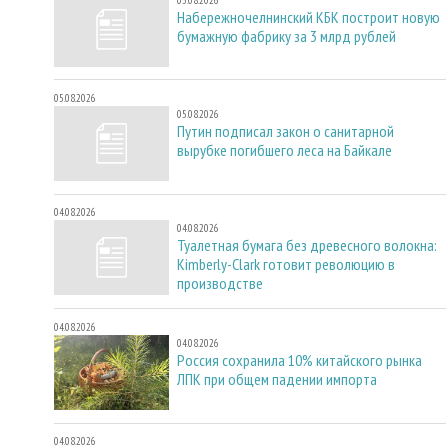
Набережночелнинский КБК построит новую
бумажную фабрику за 3 млрд рублей
05.08.2026
05.08.2026
Путин подписал закон о санитарной
вырубке погибшего леса на Байкале
04.08.2026
04.08.2026
Туалетная бумага без древесного волокна:
Kimberly-Clark готовит революцию в
производстве
04.08.2026
04.08.2026
Россия сохранила 10% китайского рынка
ЛПК при общем падении импорта
04.08.2026