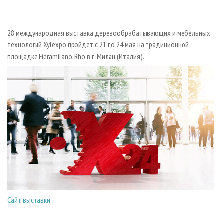
СУШКА ДРЕВЕСИНЫ
ПЕРСОНЫ
КОНТАКТЫ
РЕКЛАМА
ПРОИЗВОДСТВО ДРЕВЕСНЫХ ПЛИТ
МОБИЛЬНЫЕ ВЫСТАВКИ
РЕКЛАМА НА САЙТЕ
28 международная выставка деревообрабатывающих и мебельных
ДЕРЕВЯННОЕ ДОМОСТРОЕНИЕ
ОФИЦИАЛЬНЫЕ ДЕЛЕГАЦИИ
технологий Xylexpo пройдет с 21 по 24 мая на традиционной
ПРОИЗВОДСТВО МЕБЕЛИ
ПРИОРИТЕТНЫЕ ИНВЕСТПРОЕКТЫ
площадке Fieramilano-Rho в г. Милан (Италия).
БИОЭНЕРГЕТИКА
RUSSIAN FORESTRY REVIEW
ЦБП
ГАЗЕТА ЛЕСПРОМФОРУМ
ИНСТРУМЕНТ И МАТЕРИАЛЫ
БИБЛИОТЕКА СПЕЦИАЛИСТА
Сайт выставки