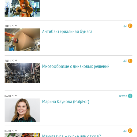
28.11.2025
ЦБП
Антибактериальная бумага
28.11.2025
ЦБП
Многообразие одинаковых решений
04.10.2025
Персона
Марина Каунова (PulpFor)
04.10.2025
ЦБП
Макулатура – сырье или отход?