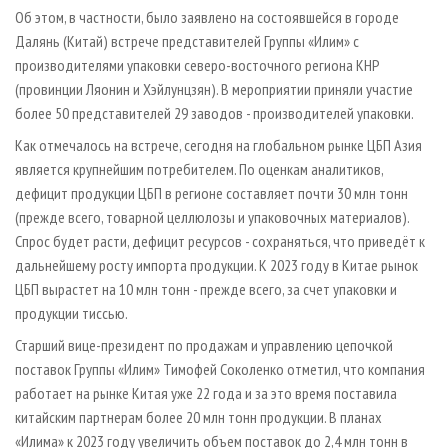
СУШКА ДРЕВЕСИНЫ
ПЕРСОНЫ
КОНТАКТЫ
РЕКЛАМА
Об этом, в частности, было заявлено на состоявшейся в городе
Далянь (Китай) встрече представителей Группы «Илим» с
ПРОИЗВОДСТВО ДРЕВЕСНЫХ ПЛИТ
МОБИЛЬНЫЕ ВЫСТАВКИ
РЕКЛАМА НА САЙТЕ
производителями упаковки северо-восточного региона КНР
ДЕРЕВЯННОЕ ДОМОСТРОЕНИЕ
ОФИЦИАЛЬНЫЕ ДЕЛЕГАЦИИ
(провинции Ляонин и Хэйлунцзян). В мероприятии приняли участие
ПРОИЗВОДСТВО МЕБЕЛИ
более 50 представителей 29 заводов - производителей упаковки.
ПРИОРИТЕТНЫЕ ИНВЕСТПРОЕКТЫ
БИОЭНЕРГЕТИКА
Как отмечалось на встрече, сегодня на глобальном рынке ЦБП Азия
RUSSIAN FORESTRY REVIEW
является крупнейшим потребителем. По оценкам аналитиков,
ЦБП
ГАЗЕТА ЛЕСПРОМФОРУМ
дефицит продукции ЦБП в регионе составляет почти 30 млн тонн
ИНСТРУМЕНТ И МАТЕРИАЛЫ
БИБЛИОТЕКА СПЕЦИАЛИСТА
(прежде всего, товарной целлюлозы и упаковочных материалов).
Спрос будет расти, дефицит ресурсов - сохраняться, что приведёт к
дальнейшему росту импорта продукции. К 2023 году в Китае рынок
ЦБП вырастет на 10 млн тонн - прежде всего, за счет упаковки и
продукции тиссью.
Старший вице-президент по продажам и управлению цепочкой
поставок Группы «Илим» Тимофей Соколенко отметил, что компания
работает на рынке Китая уже 22 года и за это время поставила
китайским партнерам более 20 млн тонн продукции. В планах
«Илима» к 2023 году увеличить объем поставок до 2,4 млн тонн в