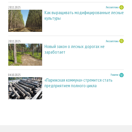
28.11.2025
Лесозаготовка
Как выращивать модифицированные лесные
культуры
28.11.2025
Лесозаготовка
Новый закон о лесных дорогах не
заработает
04.10.2025
Развитие
«Парижская коммуна» стремится стать
предприятием полного цикла