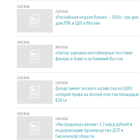
22.07.2026
22.07.2026
«Российская неделя бумаги – 2026»: три дня
для ЛПК и ЦБП в Москве
20.07.2026
20.07.2026
«Свеза» удвоила контейнерные поставки
фанеры в Азию и на Ближний Восток
15.07.2026
15.07.2026
Департамент лесного хозяйства по ЦФО
оспорил права на лесной участок площадью
820 га
13.07.2026
13.07.2026
«Ультрадекор» вложит 1,7 млрд рублей в
модернизацию производства ДСП в
Смоленской области