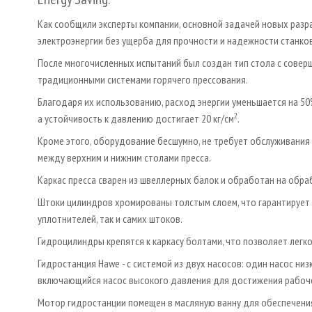
Как сообщили эксперты компании, основной задачей новых раз
электроэнергии без ущерба для прочности и надежности станков
После многочисленных испытаний был создан тип стола с совер
традиционными системами горячего прессования.
Благодаря их использованию, расход энергии уменьшается на 50%
2
а устойчивость к давлению достигает 20 кг/см
.
Кроме этого, оборудование бесшумно, не требует обслуживания
между верхним и нижним столами пресса.
Каркас пресса сварен из швеллерных балок и обработан на об
Штоки цилиндров хромированы толстым слоем, что гарантирует 
уплотнителей, так и самих штоков.
Гидроцилиндры крепятся к каркасу болтами, что позволяет легк
Гидростанция Hawe - с системой из двух насосов: один насос н
включающийся насос высокого давления для достижения рабоче
Мотор гидростанции помещен в масляную ванну для обеспечени