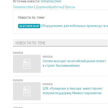
Источник новости:
Ormamacchine
Ormamacchine
|
Деревообработка
|
Прессы
Новости по теме:
Оборудование для мебельных производств на
26.07.2019 14:47
НОВОСТИ ПО ТЕМЕ
04.08.2026
04.08.2026
Сегежа выходит на китайский рынок пеллет
и строит биохимкомплекс
03.08.2026
03.08.2026
ЦПК «Полярная» в Амазаре: инвестпроект
получил поддержку Минвостокразвития
23.07.2026