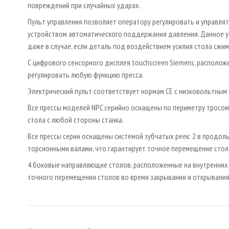
повреждений при случайных ударах.
Пульт управления позволяет оператору регулировать и управлят
устройством автоматического поддержания давления. Данное 
даже в случае, если деталь под воздействием усилия стола сжим
С цифрового сенсорного дисплея touchscreen Siemens, располож
регулировать любую функцию пресса.
Электрический пульт соответствует нормам СЕ с низковольтным
Все прессы моделей NPC серийно оснащены по периметру тросо
стола с любой стороны станка.
Все прессы серии оснащены системой зубчатых реек: 2 в продол
торсионными валами, что гарантирует точное перемещение стола
4 боковые направляющие столов, расположенные на внутренних 
точного перемещения столов во время закрывания и открывания