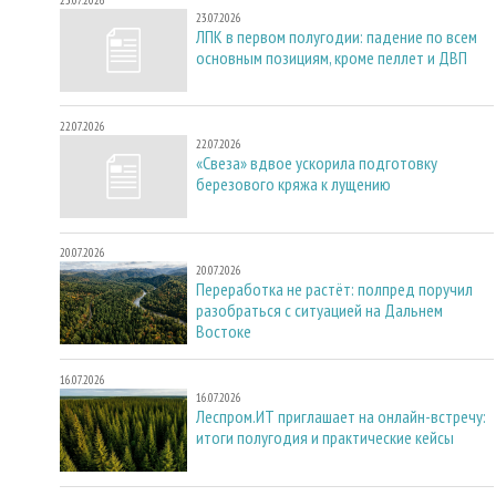
23.07.2026
ЛПК в первом полугодии: падение по всем
основным позициям, кроме пеллет и ДВП
22.07.2026
22.07.2026
«Свеза» вдвое ускорила подготовку
березового кряжа к лущению
20.07.2026
20.07.2026
Переработка не растёт: полпред поручил
разобраться с ситуацией на Дальнем
Востоке
16.07.2026
16.07.2026
Леспром.ИТ приглашает на онлайн-встречу:
итоги полугодия и практические кейсы