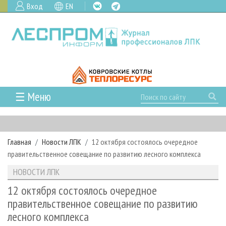
Вход
EN
☰ Меню
ГЛАВНАЯ
РУБРИКИ И ТЕМЫ
Главная
Новости ЛПК
12 октября состоялось очередное
РУБРИКИ ЖУРНАЛА
НОВОСТИ
правительственное совещание по развитию лесного комплекса
ЛЕСНОЕ ХОЗЯЙСТВО
КАЛЕНДАРЬ СОБЫТИЙ
ПРОЕКТЫ ЛПИ
НОВОСТИ ЛПК
ЛЕСОЗАГОТОВКА
НОВОСТИ ЛПК
АНАЛИТИКА
АРХИВ
12 октября состоялось очередное
ЛЕСОПИЛЕНИЕ
НОВОСТИ ЖУРНАЛА
ПРЕДПРИЯТИЯ ЛПК
АРХИВ ЖУРНАЛОВ
правительственное совещание по развитию
О ЖУРНАЛЕ
лесного комплекса
ДЕРЕВООБРАБОТКА
НОВОСТИ КОМПАНИЙ
ЛЕСНЫЕ РЕГИОНЫ РОССИИ
СТАТЬИ
ПОДПИСКА
РЕКЛАМОДАТЕЛЯМ