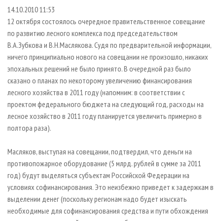
СУШКА ДРЕВЕСИНЫ
ПЕРСОНЫ
КОНТАКТЫ
РЕКЛАМА
14.10.2010 11:53
12 октября состоялось очередное правительственное совещание
ПРОИЗВОДСТВО ДРЕВЕСНЫХ ПЛИТ
МОБИЛЬНЫЕ ВЫСТАВКИ
РЕКЛАМА НА САЙТЕ
по развитию лесного комплекса под председательством
ДЕРЕВЯННОЕ ДОМОСТРОЕНИЕ
ОФИЦИАЛЬНЫЕ ДЕЛЕГАЦИИ
В.А.Зубкова и В.Н.Маслякова. Судя по предварительной информации,
ПРОИЗВОДСТВО МЕБЕЛИ
ПРИОРИТЕТНЫЕ ИНВЕСТПРОЕКТЫ
ничего принципиально нового на совещании не произошло, никаких
эпохальных решений не было принято. В очередной раз было
БИОЭНЕРГЕТИКА
RUSSIAN FORESTRY REVIEW
сказано о планах по некоторому увеличению финансирования
ЦБП
ГАЗЕТА ЛЕСПРОМФОРУМ
лесного хозяйства в 2011 году (напомним: в соответствии с
проектом федерального бюджета на следующий год, расходы на
ИНСТРУМЕНТ И МАТЕРИАЛЫ
БИБЛИОТЕКА СПЕЦИАЛИСТА
лесное хозяйство в 2011 году планируется увеличить примерно в
полтора раза).
Масляков, выступая на совещании, подтвердил, что деньги на
противопожарное оборудование (5 млрд. рублей в сумме за 2011
год) будут выделяться субъектам Российской Федерации на
условиях софинансирования. Это неизбежно приведет к задержкам в
выделении денег (поскольку регионам надо будет изыскать
необходимые для софинансирования средства и пути обхождения