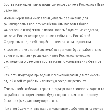
СУШКА ДРЕВЕСИНЫ
ПЕРСОНЫ
КОНТАКТЫ
РЕКЛАМА
Соответствующий приказ подписал руководитель Рослесхоза Иван
Валентик.
ПРОИЗВОДСТВО ДРЕВЕСНЫХ ПЛИТ
МОБИЛЬНЫЕ ВЫСТАВКИ
РЕКЛАМА НА САЙТЕ
«Новые нормативы имеют принципиальное значение для
ДЕРЕВЯННОЕ ДОМОСТРОЕНИЕ
ОФИЦИАЛЬНЫЕ ДЕЛЕГАЦИИ
финансирования лесного хозяйства. Они позволят более
ПРОИЗВОДСТВО МЕБЕЛИ
ПРИОРИТЕТНЫЕ ИНВЕСТПРОЕКТЫ
качественно и эффективно использовать бюджетные средства,
БИОЭНЕРГЕТИКА
которые Рослесхоз предоставляет субъектам Российской
RUSSIAN FORESTRY REVIEW
Федерации в виде субвенций», – отметил глава ведомства.
ЦБП
ГАЗЕТА ЛЕСПРОМФОРУМ
В соответствии с новой системой все регионы будут работать по
ИНСТРУМЕНТ И МАТЕРИАЛЫ
БИБЛИОТЕКА СПЕЦИАЛИСТА
единым правилам и расценкам. Ранее Рослесхоз ежегодно
распределял субвенции в соответствии с нормативами субъектов
РФ.
Разность подходов приводила к серьезной разнице в стоимости
одной и той же работы, к примеру, в соседних регионах.
Теперь чтобы избежать серьезного разрыва в стоимости, одна и та
же работа в каждом регионе будет оцениваться по вводимому
базовому федеральному нормативу.
При этом будут учитываться региональные особенности: северные