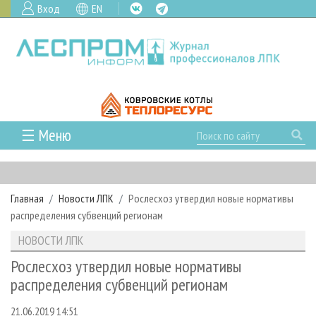
Вход
EN
☰ Меню
ГЛАВНАЯ
РУБРИКИ И ТЕМЫ
Главная
Новости ЛПК
Рослесхоз утвердил новые нормативы
РУБРИКИ ЖУРНАЛА
НОВОСТИ
распределения субвенций регионам
ЛЕСНОЕ ХОЗЯЙСТВО
КАЛЕНДАРЬ СОБЫТИЙ
ПРОЕКТЫ ЛПИ
НОВОСТИ ЛПК
ЛЕСОЗАГОТОВКА
НОВОСТИ ЛПК
АНАЛИТИКА
АРХИВ
Рослесхоз утвердил новые нормативы
ЛЕСОПИЛЕНИЕ
НОВОСТИ ЖУРНАЛА
ПРЕДПРИЯТИЯ ЛПК
АРХИВ ЖУРНАЛОВ
распределения субвенций регионам
О ЖУРНАЛЕ
ДЕРЕВООБРАБОТКА
НОВОСТИ КОМПАНИЙ
ЛЕСНЫЕ РЕГИОНЫ РОССИИ
СТАТЬИ
ПОДПИСКА
РЕКЛАМОДАТЕЛЯМ
21.06.2019 14:51