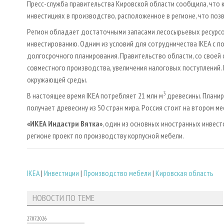
Пресс-служба правительства Кировской области сообщила, что 
инвестициях в производство, расположенное в регионе, что поз
Регион обладает достаточными запасами лесосырьевых ресурсо
инвестированию. Одним из условий для сотрудничества IKEA с 
долгосрочного планирования. Правительство области, со своей 
совместного производства, увеличения налоговых поступлений.
окружающей среды.
3
В настоящее время IKEA потребляет 21 млн м
древесины. Планиру
получает древесину из 50 стран мира. Россия стоит на втором м
«ИКЕА Индастри Вятка»
, один из основных иностранных инвес
регионе проект по производству корпусной мебели.
IKEA
|
Инвестиции
|
Производство мебели
|
Кировская область
НОВОСТИ ПО ТЕМЕ
27.07.2026