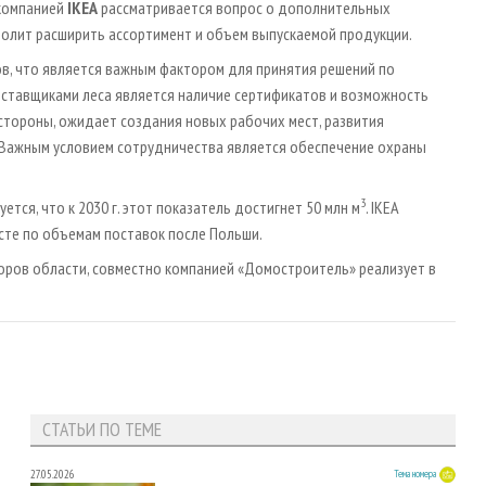
компанией
IKEA
рассматривается вопрос о дополнительных
волит расширить ассортимент и объем выпускаемой продукции.
в, что является важным фактором для принятия решений по
поставщиками леса является наличие сертификатов и возможность
стороны, ожидает создания новых рабочих мест, развития
 Важным условием сотрудничества является обеспечение охраны
3
ется, что к 2030 г. этот показатель достигнет 50 млн м
. IKEA
есте по объемам поставок после Польши.
торов области, совместно компанией «Домостроитель» реализует в
СТАТЬИ ПО ТЕМЕ
27.05.2026
Тема номера