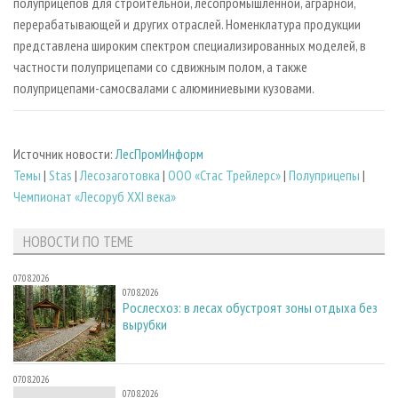
полуприцепов для строительной, лесопромышленной, аграрной,
перерабатывающей и других отраслей. Номенклатура продукции
представлена широким спектром специализированных моделей, в
частности полуприцепами со сдвижным полом, а также
полуприцепами-самосвалами с алюминиевыми кузовами.
Источник новости:
ЛесПромИнформ
Темы
|
Stas
|
Лесозаготовка
|
ООО «Стас Трейлерс»
|
Полуприцепы
|
Чемпионат «Лесоруб XXI века»
НОВОСТИ ПО ТЕМЕ
07.08.2026
07.08.2026
Рослесхоз: в лесах обустроят зоны отдыха без
вырубки
07.08.2026
07.08.2026