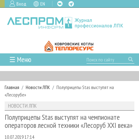
Вход
EN
☰ Меню
ГЛАВНАЯ
РУБРИКИ И ТЕМЫ
Главная
Новости ЛПК
Полуприцепы Stas выступят на
РУБРИКИ ЖУРНАЛА
НОВОСТИ
«Лесорубе»
ЛЕСНОЕ ХОЗЯЙСТВО
КАЛЕНДАРЬ СОБЫТИЙ
ПРОЕКТЫ ЛПИ
НОВОСТИ ЛПК
ЛЕСОЗАГОТОВКА
НОВОСТИ ЛПК
АНАЛИТИКА
АРХИВ
Полуприцепы Stas выступят на чемпионате
ЛЕСОПИЛЕНИЕ
НОВОСТИ ЖУРНАЛА
ПРЕДПРИЯТИЯ ЛПК
АРХИВ ЖУРНАЛОВ
операторов лесной техники «Лесоруб XXI века»
О ЖУРНАЛЕ
ДЕРЕВООБРАБОТКА
НОВОСТИ КОМПАНИЙ
ЛЕСНЫЕ РЕГИОНЫ РОССИИ
СТАТЬИ
ПОДПИСКА
РЕКЛАМОДАТЕЛЯМ
10.07.2019 17:14