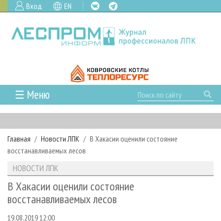
Вход
EN
☰ Меню
ГЛАВНАЯ
РУБРИКИ И ТЕМЫ
Главная
Новости ЛПК
В Хакасии оценили состояние
РУБРИКИ ЖУРНАЛА
НОВОСТИ
восстанавливаемых лесов
ЛЕСНОЕ ХОЗЯЙСТВО
КАЛЕНДАРЬ СОБЫТИЙ
ПРОЕКТЫ ЛПИ
НОВОСТИ ЛПК
ЛЕСОЗАГОТОВКА
НОВОСТИ ЛПК
АНАЛИТИКА
АРХИВ
В Хакасии оценили состояние
ЛЕСОПИЛЕНИЕ
НОВОСТИ ЖУРНАЛА
ПРЕДПРИЯТИЯ ЛПК
АРХИВ ЖУРНАЛОВ
восстанавливаемых лесов
О ЖУРНАЛЕ
ДЕРЕВООБРАБОТКА
НОВОСТИ КОМПАНИЙ
ЛЕСНЫЕ РЕГИОНЫ РОССИИ
СТАТЬИ
ПОДПИСКА
РЕКЛАМОДАТЕЛЯМ
19.08.2019 12:00