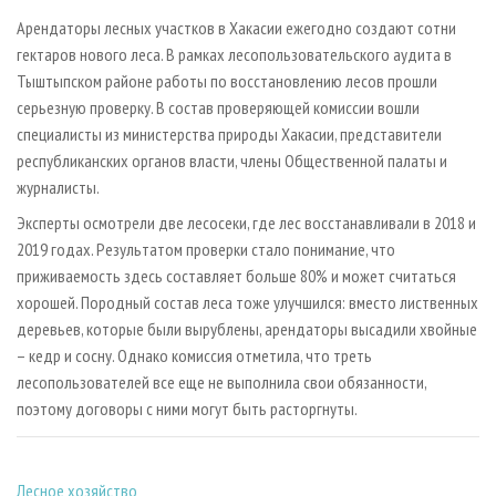
СУШКА ДРЕВЕСИНЫ
ПЕРСОНЫ
КОНТАКТЫ
РЕКЛАМА
Арендаторы лесных участков в Хакасии ежегодно создают сотни
ПРОИЗВОДСТВО ДРЕВЕСНЫХ ПЛИТ
МОБИЛЬНЫЕ ВЫСТАВКИ
гектаров нового леса. В рамках лесопользовательского аудита в
РЕКЛАМА НА САЙТЕ
Тыштыпском районе работы по восстановлению лесов прошли
ДЕРЕВЯННОЕ ДОМОСТРОЕНИЕ
ОФИЦИАЛЬНЫЕ ДЕЛЕГАЦИИ
серьезную проверку. В состав проверяющей комиссии вошли
ПРОИЗВОДСТВО МЕБЕЛИ
ПРИОРИТЕТНЫЕ ИНВЕСТПРОЕКТЫ
специалисты из министерства природы Хакасии, представители
БИОЭНЕРГЕТИКА
республиканских органов власти, члены Общественной палаты и
RUSSIAN FORESTRY REVIEW
журналисты.
ЦБП
ГАЗЕТА ЛЕСПРОМФОРУМ
Эксперты осмотрели две лесосеки, где лес восстанавливали в 2018 и
ИНСТРУМЕНТ И МАТЕРИАЛЫ
БИБЛИОТЕКА СПЕЦИАЛИСТА
2019 годах. Результатом проверки стало понимание, что
приживаемость здесь составляет больше 80% и может считаться
хорошей. Породный состав леса тоже улучшился: вместо лиственных
деревьев, которые были вырублены, арендаторы высадили хвойные
– кедр и сосну. Однако комиссия отметила, что треть
лесопользователей все еще не выполнила свои обязанности,
поэтому договоры с ними могут быть расторгнуты.
Лесное хозяйство