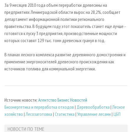
СУШКА ДРЕВЕСИНЫ
ПЕРСОНЫ
КОНТАКТЫ
РЕКЛАМА
За 9 месяцев 2010 года объем переработки древесины на
предприятиях Ленинградской области вырос на 28,2%, сообщает
ПРОИЗВОДСТВО ДРЕВЕСНЫХ ПЛИТ
МОБИЛЬНЫЕ ВЫСТАВКИ
РЕКЛАМА НА САЙТЕ
департамент информационной политики регионального
ДЕРЕВЯННОЕ ДОМОСТРОЕНИЕ
ОФИЦИАЛЬНЫЕ ДЕЛЕГАЦИИ
правительства. В будущем году этот показатель станет еще лучше -
ПРОИЗВОДСТВО МЕБЕЛИ
готовятся к пуску 3 предприятия, производственные мощности
ПРИОРИТЕТНЫЕ ИНВЕСТПРОЕКТЫ
которых составят 129 тыс. тонн древесных гранул в год.
БИОЭНЕРГЕТИКА
RUSSIAN FORESTRY REVIEW
ЦБП
ГАЗЕТА ЛЕСПРОМФОРУМ
В планах лесного комплекса развитие деревянного домостроения и
применение энергоносителей древесного происхождения как
ИНСТРУМЕНТ И МАТЕРИАЛЫ
БИБЛИОТЕКА СПЕЦИАЛИСТА
источников топлива для коммунальной энергетики.
Источник новости:
Агентство Бизнес Новостей
Биoэнергетика и переработка отходов
|
Деревообработка
|
Лесное
хозяйство
|
Лесозаготовка
|
Статистика
|
Управление лесами
|
ЦБП
НОВОСТИ ПО ТЕМЕ