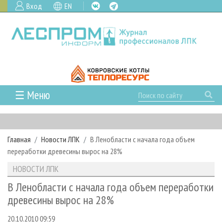
Вход
EN
☰ Меню
ГЛАВНАЯ
РУБРИКИ И ТЕМЫ
Главная
Новости ЛПК
В Ленобласти с начала года объем
РУБРИКИ ЖУРНАЛА
НОВОСТИ
переработки древесины вырос на 28%
ЛЕСНОЕ ХОЗЯЙСТВО
КАЛЕНДАРЬ СОБЫТИЙ
ПРОЕКТЫ ЛПИ
НОВОСТИ ЛПК
ЛЕСОЗАГОТОВКА
НОВОСТИ ЛПК
АНАЛИТИКА
АРХИВ
В Ленобласти с начала года объем переработки
ЛЕСОПИЛЕНИЕ
НОВОСТИ ЖУРНАЛА
ПРЕДПРИЯТИЯ ЛПК
АРХИВ ЖУРНАЛОВ
древесины вырос на 28%
О ЖУРНАЛЕ
ДЕРЕВООБРАБОТКА
НОВОСТИ КОМПАНИЙ
ЛЕСНЫЕ РЕГИОНЫ РОССИИ
СТАТЬИ
ПОДПИСКА
РЕКЛАМОДАТЕЛЯМ
20.10.2010 09:59