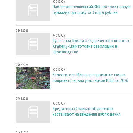
05.08.2026
Набережночелнинский КБК построит новую
бумажную фабрику за 3 млрд рублей
04.08.2026
04.08.2026
Туалетная бумага без древесного волокна:
Kimberly-Clark готовит революцию в
производстве
03.08.2026
03.08.2026
Заместитель Министра промышленности
поприветствовал участников PulpFor 2026
03.08.2026
03.08.2026
Кредиторы «Соликамскбумпрома»
настаивают на введении наблюдения
31.07.2026