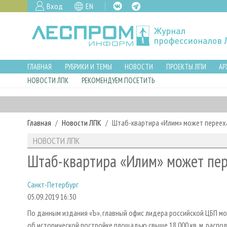
Вход
EN
ГЛАВНАЯ
РУБРИКИ И ТЕМЫ
НОВОСТИ
ПРОЕКТЫ ЛПИ
АР
НОВОСТИ ЛПК
РЕКОМЕНДУЕМ ПОСЕТИТЬ
Главная
Новости ЛПК
Штаб-квартира «Илим» может переех
НОВОСТИ ЛПК
Штаб-квартира «Илим» может пер
Санкт-Петербург
05.09.2019 16:30
По данным издания «Ъ», главный офис лидера российской ЦБП м
об исторической постройке площадью свыше 18 000 кв. м, распо