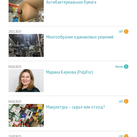
Антибактериальная бумага
28.11.2025
ЦБП
Многообразие одинаковых решений
04.10.2025
Персона
Марина Каунова (PulpFor)
04.10.2025
ЦБП
Макулатура – сырье или отход?
15.08.2025
ЦБП