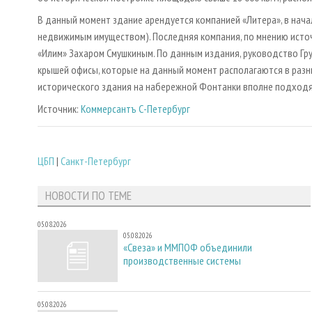
В данный момент здание арендуется компанией «Литера», в нача
недвижимым имуществом). Последняя компания, по мнению источ
«Илим» Захаром Смушкиным. По данным издания, руководство Гр
крышей офисы, которые на данный момент располагаются в разн
исторического здания на набережной Фонтанки вполне подходя
Источник:
Коммерсантъ С-Петербург
ЦБП
|
Санкт-Петербург
НОВОСТИ ПО ТЕМЕ
05.08.2026
05.08.2026
«Свеза» и ММПОФ объединили
производственные системы
05.08.2026