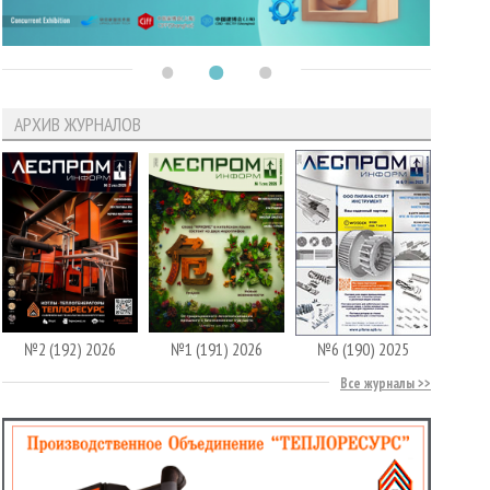
АРХИВ ЖУРНАЛОВ
№2 (192) 2026
№1 (191) 2026
№6 (190) 2025
Все журналы